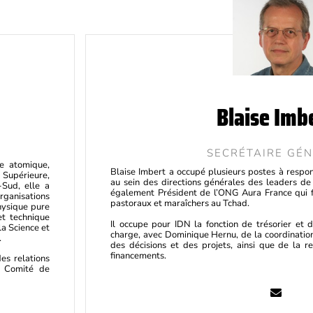
Blaise Imb
SECRÉTAIRE GÉ
e atomique,
Blaise Imbert a occupé plusieurs postes à res
Supérieure,
au sein des directions générales des leaders de
-Sud, elle a
également Président de l’ONG Aura France qui fi
ganisations
pastoraux et maraîchers au Tchad.
physique pure
et technique
Il occupe pour IDN la fonction de trésorier et d
a Science et
charge, avec Dominique Hernu, de la coordination 
.
des décisions et des projets, ainsi que de la r
financements.
es relations
au Comité de