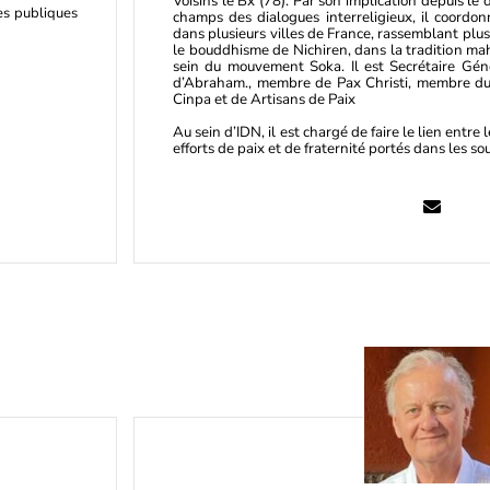
Voisins le Bx (78). Par son implication depuis l
es publiques
champs des dialogues interreligieux, il coordo
dans plusieurs villes de France, rassemblant plus
le bouddhisme de Nichiren, dans la tradition ma
sein du mouvement Soka. Il est Secrétaire Génér
d’Abraham., membre de Pax Christi, membre du 
Cinpa et de Artisans de Paix
Au sein d’IDN, il est chargé de faire le lien entr
efforts de paix et de fraternité portés dans les sou