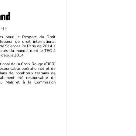
hnd
CHE
tes pour le Respect du Droit
fesseur de droit international
s de Sciences Po Paris de 2014 à
rsités du monde, dont le TEC à
s depuis 2014.
tional de la Croix Rouge (CICR)
esponsable opérationnel et de
e dans de nombreux terrains de
également été responsable de
 Mali et à la Commission