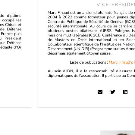
VICE-PRÉSIDE
Marc Finaud est un ancien diplomate français de ca
 du diplôme
2004 à 2022 comme formateur pour jeunes diplo
a occupé les
Centre de Politique de Sécurité de Genève (GCSP
es Chirac et
sécurité internationale. Au cours de sa carrière 
s de Défense
plusieurs postes bilatéraux (URSS, Pologne, Isr
 France puis
missions multilatérales (CSCE, Conférence du Désa
i Président
de Masters en Droit international et en Scien
vue Défense
Collaborateur scientifique de l’Institut des Natio
édaille d’Or
Désarmement (UNIDIR) (Programme sur les Armes d
désormais également citoyen suisse.
Liste de publications :
Marc Finaud’s 
Au sein d’IDN, il a la responsabilité d’assurer l
diplomatiques de l’association. Il participe au Com