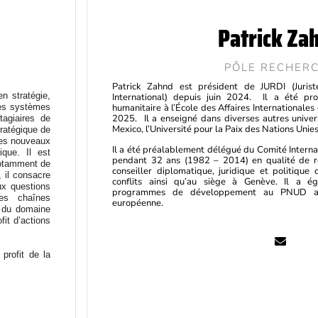
Patrick Za
PÔLE RECHER
Patrick Zahnd est président de JURDI (Juris
n stratégie,
International) depuis juin 2024. Il a été pro
humanitaire à l’École des Affaires Internationale
des systèmes
2025. Il a enseigné dans diverses autres unive
tagiaires de
Mexico, l’Université pour la Paix des Nations Unie
tratégique de
les nouveaux
Il a été préalablement délégué du Comité Interna
ique. Il est
pendant 32 ans (1982 – 2014) en qualité de r
otamment de
conseiller diplomatique, juridique et politiqu
, il consacre
conflits ainsi qu’au siège à Genève. Il a 
ux questions
programmes de développement au PNUD au
les chaînes
européenne.
r du domaine
it d’actions
profit de la