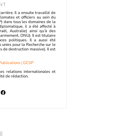
NT
rrière. Il a ensuite travaillé de
mates et officiers au sein du
) dans tous les domaines de la
diplomatique, il a été affecté à
aël, Australie) ainsi qu’à des
rmement, ONU). Il est titulaire
ces politiques. Il a aussi été
ns unies pour la Recherche sur le
e destruction massive). Il est
Publications | GCSP
es relations internationales et
ité de rédaction.