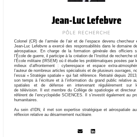
Jean-Luc Lefebvre
PÔLE RECHERCHE
Colonel (CR) de l’armée de l’air et de l’espace devenu chercheur e
Jean-Luc
Lefebvre a exercé des responsabilités dans le domaine 
aérospatiaux. En charge
de la formation générale des officiers s
l’École de guerre, il participe à la création
de l’Institut de recherche s
l’École militaire (IRSEM) où il étudie les
problématiques posées par 
milieux d’affrontement : cyberespace et espace extra-
atmosphér
l’auteur de nombreux articles spécialisés et de plusieurs ouvrages,
n
l’essai « Stratégie spatiale » qui fait référence.
Retraité depuis 2013
son temps à l’écriture et à l’information du grand public
relative a
spatiales et de défense en intervenant régulièrement sur 
de
télévision. Il est membre du Collège de spatiologie et directeu
référent de
l’encyclopédie SCIENCES. Il s’investit également au prof
humanitaires.
Au sein d’IDN, il met son expertise stratégique et aérospatiale au 
réflexion
relative au désarmement nucléaire.