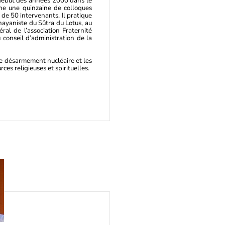
e début des années 2000 dans le
nne une quinzaine de colloques
 de 50 intervenants. Il pratique
hayaniste du Sûtra du Lotus, au
al de l’association Fraternité
conseil d’administration de la
e le désarmement nucléaire et les
rces religieuses et spirituelles.