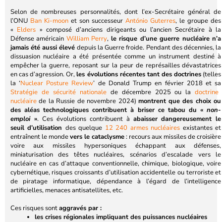
Selon de nombreuses personnalités, dont l’ex-Secrétaire général de
l’ONU
Ban Ki-moon
et son successeur
Ant
ó
nio Guterres
, le groupe des
«
Elders
» composé d’anciens dirigeants ou l’ancien Secrétaire à la
Défense américain
William Perry
,
le risque d’une guerre nucléaire n’a
jamais été aussi élevé
depuis la Guerre froide. Pendant des décennies, la
dissuasion nucléaire a été présentée comme un instrument destiné à
empêcher la guerre, reposant sur la peur de représailles dévastatrices
en cas d’agression. Or,
les évolutions récentes tant des doctrines
(telles
la ‘
Nuclear Posture Review
’ de Donald Trump en février 2018 et sa
Stratégie de sécurité nationale
de décembre 2025 ou la
doctrine
nucléaire
de la Russie de novembre 2024)
montrent
que des choix ou
des aléas technologiques contribuent à briser ce tabou du «
non-
emploi
»
. Ces évolutions contribuent à
abaisser dangereusement le
seuil d’utilisation
des quelque
12 240 armes nucléaires
existantes et
entraînent le monde
vers le cataclysme
: recours aux missiles de croisière
voire aux missiles hypersoniques échappant aux défenses,
miniaturisation des têtes nucléaires, scénarios d’escalade vers le
nucléaire en cas d’attaque conventionnelle, chimique, biologique, voire
cybernétique, risques croissants d’utilisation accidentelle ou terroriste et
de piratage informatique, dépendance à l’égard de l’intelligence
artificielles, menaces antisatellites, etc.
Ces risques sont
aggravés par :
les crises régionales impliquant des puissances nucléaires