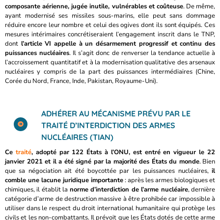
composante aérienne, jugée inutile, vulnérables et coûteuse
. De même,
ayant modernisé ses missiles sous-marins, elle peut sans dommage
réduire encore leur nombre et celui des ogives dont ils sont équipés. Ces
mesures intérimaires concrétiseraient l’engagement inscrit dans le TNP,
dont
l’article VI appelle à un désarmement progressif et continu des
puissances nucléaires
. Il s’agit donc de renverser la tendance actuelle à
l’accroissement quantitatif et à la modernisation qualitative des arsenaux
nucléaires y compris de la part des puissances intermédiaires (Chine,
Corée du Nord, France, Inde, Pakistan, Royaume-Uni).
ADHÉRER AU MÉCANISME PRÉVU PAR LE
TRAITÉ D’INTERDICTION DES ARMES
NUCLÉAIRES (TIAN)
Ce
traité
, adopté par 122 États à l’ONU, est entré en vigueur le 22
janvier 2021 et il a été signé par la majorité des États du monde
. Bien
que sa négociation ait été boycottée par les puissances nucléaires,
il
comble une lacune juridique importante
: après les armes biologiques et
chimiques, il établit la
norme d’interdiction de l’arme nucléaire
, dernière
catégorie d’arme de destruction massive à être prohibée car impossible à
utiliser dans le respect du droit international humanitaire qui protège les
civils et les non-combattants. Il prévoit que les États dotés de cette arme