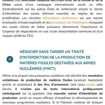
coréens.
Une
ratification conjointe des
É
tats-Unis, de la Russie et de la
Chine
suivie d’une campagne internationale aurait un effet
d’entraînement sur les autres États et renforcerait encore la norme
d’interdiction des essais, élément essentiel du régime de non-
prolifération. Les récentes
déclarations américaines
sur une reprise
éventuelle d’essais explosifs et les
accusations de Washington
invoquant
des essais chinois de faible puissance démontrent l’importance et
l’urgence de négociations en vue d’une interprétation commune et d’un
respect vérifié du TICE.
NÉGOCIER SANS TARDER UN TRAITÉ
D’INTERDICTION DE LA PRODUCTION DE
MATIÈRES FISSILES DESTINÉES AUX ARMES
NUCLÉAIRES (FMCT)
Même si la plupart des puissances nucléaires ont décrété des
moratoires
unilatéraux de production de matières fissiles
(uranium hautement
enrichi et plutonium)
à des fins d’armement
, tant leurs
stocks
sont
élevés,
il n’existe pas de texte international juridiquement
contraignant
sur la question. Une
nouvelle norme d’interdiction de
production
serait un moyen efficace d’empêcher le développement de
nouveaux programmes nucléaires. Si le Pakistan continue de bloquer