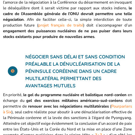
l’amorce de la négociation à la Conférence du désarmement en invoquant
le déséquilibre dont il serait victime par rapport aux stocks indiens,
le
cadre de l’Assemblée générale de l’ONU devrait permettre une telle
négociation
. Afin de faciliter celle-ci, la simple interdiction de toute
production future (
projet français de traité
) doit s’accompagner d’un
engagement des puissances nucléaires de ne pas puiser dans leurs
stocks existants pour produire de nouvelles armes
.
NÉGOCIER SANS DÉLAI ET SANS CONDITION
PRÉALABLE LA DÉNUCLÉARISATION DE LA
PÉNINSULE CORÉENNE DANS UN CADRE
MULTILATÉRAL PERMETTANT DES
AVANTAGES MUTUELS
En priorité,
le gel du programme nucléaire et balistique nord-coréen
en
échange du
gel des exercices militaires américano-sud-coréens
doit
permettre de
renouer avec les négociations multilatérales
(
Pourparlers
à Six
), seul cadre réaliste pour aboutir à une dénucléarisation effective de
la Péninsule coréenne et la levée des sanctions à l’égard de Pyongyang.
Atteindre cet objectif exige évidemment la conclusion d’un accord de paix
entre les États-Unis et la Corée du Nord et la mise en place d’une Zone