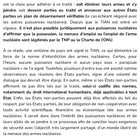
ont le choix pour adhérer à ce traité :
soit éliminer leurs armes et s’y
joindre
, soit
devenir parties au traité et annoncer aux autres États
parties un plan de désarmement vérifiable
(le cas échéant négocié avec
les autres puissances nucléaires). Depuis que le TIAN est entré en
vigueur,
il n’est plus possible juridiquement aux puissances nucléaires
d’affirmer que la possession, la menace d’emploi ou l’emploi de l’arme
nucléaire sont légitimés par le TNP ou la Charte de l’ONU
.
À ce stade, une centaine de pays ont signé le TIAN, ce qui démontre la
force de la norme d’interdiction des armes nucléaires. Certes, pour
l’heure, aucune puissance nucléaire ni aucun pays sous « parapluie
nucléaire » ne l’a signé. Toutefois, plusieurs d’entre eux ont assisté comme
observateurs aux réunions des États parties, signe d’une volonté de
dialogue qui devrait être élargi. En outre, même si les États non-parties
affirment ne pas être liés par le traité,
celui-ci codifie des normes,
notamment du droit international humanitaire, déjà applicables à tout
É
tat
. Enfin, les États non-parties peuvent déjà être affectés du fait du
respect, par les États parties, de leur obligation de non-coopération avec
toute activité scientifique, financière ou économique liée aux armes
nucléaires. Il serait donc dans l’intérêt des puissances nucléaires et de
leurs alliés de se joindre à ce processus afin de concilier leurs exigences
de sécurité avec l’objectif, très largement partagé, d’un monde libéré de
la menace des armes nucléaires.