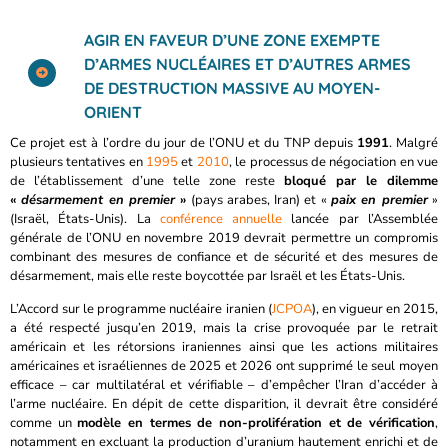
AGIR EN FAVEUR D’UNE ZONE EXEMPTE
D’ARMES NUCLÉAIRES ET D’AUTRES ARMES
DE DESTRUCTION MASSIVE AU MOYEN-
ORIENT
Ce projet est à l’ordre du jour de l’ONU et du TNP depuis
1991
. Malgré
plusieurs tentatives en
1995
et
2010
, le processus de négociation en vue
de l’établissement d’une telle zone reste
bloqué par le dilemme
«
désarmement en premier
»
(pays arabes, Iran) et «
paix en premier
»
(Israël, États-Unis). La
conférence annuelle
lancée par l’Assemblée
générale de l’ONU en novembre 2019 devrait permettre un compromis
combinant des mesures de confiance et de sécurité et des mesures de
désarmement, mais elle reste boycottée par Israël et les États-Unis.
L’Accord sur le programme nucléaire iranien (
JCPOA
), en vigueur en 2015,
a été respecté jusqu’en 2019, mais la crise provoquée par le retrait
américain et les rétorsions iraniennes ainsi que les actions militaires
américaines et israéliennes de 2025 et 2026 ont supprimé le seul moyen
efficace – car multilatéral et vérifiable – d’empêcher l’Iran d’accéder à
l’arme nucléaire. En dépit de cette disparition, il devrait être considéré
comme un
modèle en termes de non-prolifération et de vérification
,
notamment en excluant la production d’uranium hautement enrichi et de