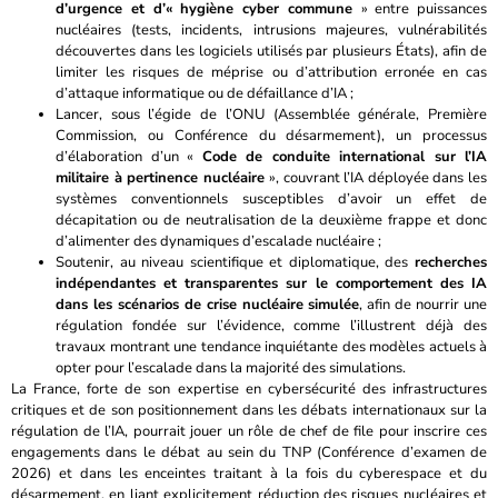
d’urgence et d’« hygiène cyber commune
» entre puissances
nucléaires (tests, incidents, intrusions majeures, vulnérabilités
découvertes dans les logiciels utilisés par plusieurs États), afin de
limiter les risques de méprise ou d’attribution erronée en cas
d’attaque informatique ou de défaillance d’IA ;
Lancer, sous l’égide de l’ONU (Assemblée générale, Première
Commission, ou Conférence du désarmement), un processus
d’élaboration d’un «
Code de conduite international sur l’IA
militaire à pertinence nucléaire
», couvrant l’IA déployée dans les
systèmes conventionnels susceptibles d’avoir un effet de
décapitation ou de neutralisation de la deuxième frappe et donc
d’alimenter des dynamiques d’escalade nucléaire ;
Soutenir, au niveau scientifique et diplomatique, des
recherches
indépendantes et transparentes sur le comportement des IA
dans les scénarios de crise nucléaire simulée
, afin de nourrir une
régulation fondée sur l’évidence, comme l’illustrent déjà des
travaux montrant une tendance inquiétante des modèles actuels à
opter pour l’escalade dans la majorité des simulations.
La France, forte de son expertise en cybersécurité des infrastructures
critiques et de son positionnement dans les débats internationaux sur la
régulation de l’IA, pourrait jouer un rôle de chef de file pour inscrire ces
engagements dans le débat au sein du TNP (Conférence d’examen de
2026) et dans les enceintes traitant à la fois du cyberespace et du
désarmement, en liant explicitement réduction des risques nucléaires et