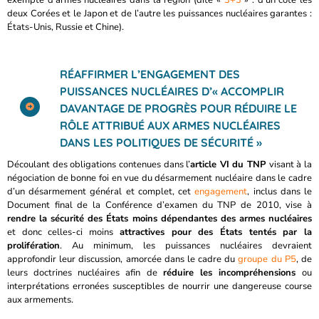
exempte d’armes nucléaires dans la région (dite «
3+3
» : d’un côté les
deux Corées et le Japon et de l’autre les puissances nucléaires garantes :
États-Unis, Russie et Chine).
RÉAFFIRMER L’ENGAGEMENT DES
PUISSANCES NUCLÉAIRES D’« ACCOMPLIR
DAVANTAGE DE PROGRÈS POUR RÉDUIRE LE
RÔLE ATTRIBUÉ AUX ARMES NUCLÉAIRES
DANS LES POLITIQUES DE SÉCURITÉ »
Découlant des obligations contenues dans l’
article VI du TNP
visant à la
négociation de bonne foi en vue du désarmement nucléaire dans le cadre
d’un désarmement général et complet, cet
engagement
, inclus dans le
Document final de la Conférence d’examen du TNP de 2010, vise à
rendre la sécurité des États moins dépendantes des armes nucléaires
et donc celles-ci moins
attractives pour des États tentés par la
prolifération
. Au minimum, les puissances nucléaires devraient
approfondir leur discussion, amorcée dans le cadre du
groupe du P5
, de
leurs doctrines nucléaires afin de
réduire les incompréhensions
ou
interprétations erronées susceptibles de nourrir une dangereuse course
aux armements.