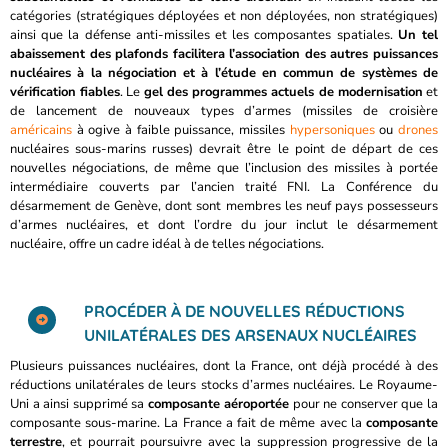
catégories (stratégiques déployées et non déployées, non stratégiques)
ainsi que la défense anti-missiles et les composantes spatiales.
Un tel
abaissement des plafonds facilitera l’association des autres puissances
nucléaires à la négociation et à l’étude en commun de systèmes de
vérification fiables
. Le
gel des programmes actuels de modernisation
et
de lancement de nouveaux types d’armes (missiles de croisière
américains
à ogive à faible puissance, missiles
hypersoniques
ou
drones
nucléaires sous-marins russes) devrait être le point de départ de ces
nouvelles négociations, de même que l’inclusion des missiles à portée
intermédiaire couverts par l’ancien traité FNI. La Conférence du
désarmement de Genève, dont sont membres les neuf pays possesseurs
d’armes nucléaires, et dont l’ordre du jour inclut le désarmement
nucléaire, offre un cadre idéal à de telles négociations.
PROCÉDER À DE NOUVELLES RÉDUCTIONS
UNILATÉRALES DES ARSENAUX NUCLÉAIRES
Plusieurs puissances nucléaires, dont la France, ont déjà procédé à des
réductions unilatérales de leurs stocks d’armes nucléaires. Le Royaume-
Uni a ainsi supprimé sa
composante aéroportée
pour ne conserver que la
composante sous-marine. La France a fait de même avec la
composante
terrestre
, et pourrait poursuivre avec la suppression progressive de la