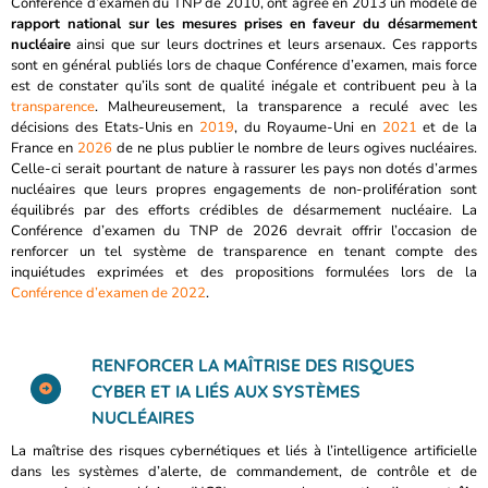
Conférence d’examen du TNP de 2010, ont agréé en 2013 un modèle de
rapport national sur les mesures prises en faveur du désarmement
nucléaire
ainsi que sur leurs doctrines et leurs arsenaux. Ces rapports
sont en général publiés lors de chaque Conférence d’examen, mais force
est de constater qu’ils sont de qualité inégale et contribuent peu à la
transparence
. Malheureusement, la transparence a reculé avec les
décisions des Etats-Unis en
2019
, du Royaume-Uni en
2021
et de la
France en
2026
de ne plus publier le nombre de leurs ogives nucléaires.
Celle-ci serait pourtant de nature à rassurer les pays non dotés d’armes
nucléaires que leurs propres engagements de non-prolifération sont
équilibrés par des efforts crédibles de désarmement nucléaire. La
Conférence d’examen du TNP de 2026 devrait offrir l’occasion de
renforcer un tel système de transparence en tenant compte des
inquiétudes exprimées et des propositions formulées lors de la
Conférence d’examen de 2022
.
RENFORCER LA MAÎTRISE DES RISQUES
CYBER ET IA LIÉS AUX SYSTÈMES
NUCLÉAIRES
La maîtrise des risques cybernétiques et liés à l’intelligence artificielle
dans les systèmes d’alerte, de commandement, de contrôle et de