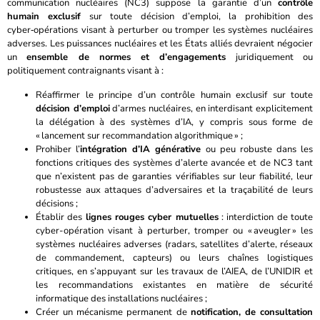
communication nucléaires (NC3) suppose la garantie d’un
contrôle
humain exclusif
sur toute décision d’emploi, la prohibition des
cyber‑opérations visant à perturber ou tromper les systèmes nucléaires
adverses. Les puissances nucléaires et les États alliés devraient négocier
un
ensemble de normes et d’engagements
juridiquement ou
politiquement contraignants visant à :
Réaffirmer le principe d’un contrôle humain exclusif sur toute
décision d’emploi
d’armes nucléaires, en interdisant explicitement
la délégation à des systèmes d’IA, y compris sous forme de
« lancement sur recommandation algorithmique » ;
Prohiber l’
intégration d’IA générative
ou peu robuste dans les
fonctions critiques des systèmes d’alerte avancée et de NC3 tant
que n’existent pas de garanties vérifiables sur leur fiabilité, leur
robustesse aux attaques d’adversaires et la traçabilité de leurs
décisions ;
Établir des
lignes rouges cyber mutuelles
: interdiction de toute
cyber-opération visant à perturber, tromper ou « aveugler » les
systèmes nucléaires adverses (radars, satellites d’alerte, réseaux
de commandement, capteurs) ou leurs chaînes logistiques
critiques, en s’appuyant sur les travaux de l’AIEA, de l’UNIDIR et
les recommandations existantes en matière de sécurité
informatique des installations nucléaires ;
Créer un mécanisme permanent de
notification, de consultation