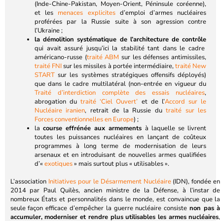
(Inde-Chine-Pakistan, Moyen-Orient, Péninsule coréenne),
et les
menaces explicites
d’emploi d’armes nucléaires
proférées par la Russie suite à son agression contre
l’Ukraine ;
la démolition systématique de l’architecture de contrôle
qui avait assuré jusqu’ici la stabilité tant dans le cadre
américano-russe (
traité ABM
sur les défenses antimissiles,
traité FNI
sur les missiles à portée intermédiaire,
traité New
START
sur les systèmes stratégiques offensifs déployés)
que dans le cadre multilatéral (non-entrée en vigueur du
Traité d’interdiction complète des essais nucléaires
,
abrogation du
traité ‘Ciel Ouvert’
et de l’
Accord sur le
Nucléaire iranien
, retrait de la Russie du
traité sur les
Forces conventionnelles en Europe
) ;
la
course effrénée aux armements
à laquelle se livrent
toutes les puissances nucléaires en lançant de coûteux
programmes à long terme de modernisation de leurs
arsenaux et en introduisant de nouvelles armes qualifiées
d’«
exotiques
» mais surtout plus « utilisables ».
L’association
Initiatives pour le Désarmement Nucléaire
(IDN), fondée en
2014 par Paul Quilès, ancien ministre de la Défense, à l’instar de
nombreux États et personnalités dans le monde, est convaincue que la
seule façon efficace d’empêcher la guerre nucléaire consiste
non pas à
accumuler, moderniser et rendre plus utilisables les armes nucléaires
,