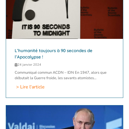
L’humanité toujours à 90 secondes de
l’Apocalypse !
24 janvier 2024
Communiqué commun ACDN – IDN En 1947, alors que
débutait la Guerre froide, les savants atomistes...
> Lire l'article