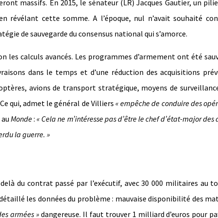
seront massifs. En 2015, le sénateur (LR) Jacques Gautier, un pilie
en révélant cette somme. A l’époque, nul n’avait souhaité con
tratégie de sauvegarde du consensus national qui s’amorce.
elon les calculs avancés. Les programmes d’armement ont été sau
vraisons dans le temps et d’une réduction des acquisitions pré
icoptères, avions de transport stratégique, moyens de surveillanc
 Ce qui, admet le général de Villiers
« empêche de conduire des opér
e au
Monde
:
« Cela ne m’intéresse pas d’être le chef d’état-major des
erdu la guerre. »
delà du contrat passé par l’exécutif, avec 30 000 militaires au to
 détaillé les données du problème : mauvaise disponibilité des mat
n des armées »
dangereuse. Il faut trouver 1 milliard d’euros pour pa