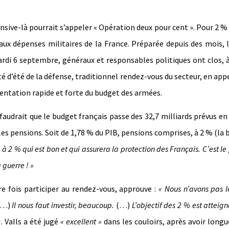
nsive-là pourrait s’appeler « Opération deux pour cent ». Pour 2 %
aux dépenses militaires de la France. Préparée depuis des mois, l
ardi 6 septembre, généraux et responsables politiques ont clos, à
té d’été de la défense, traditionnel rendez-vous du secteur, en app
ntation rapide et forte du budget des armées.
l faudrait que le budget français passe des 32,7 milliards prévus en
 les pensions. Soit de 1,78 % du PIB, pensions comprises, à 2 % (la 
 2 % qui est bon et qui assurera la protection des Français. C’est le 
a guerre ! »
e fois participer au rendez-vous, approuve :
« Nous n’avons pas l
(…)
Il nous faut investir, beaucoup.
(…)
L’objectif des 2 % est atteign
 Valls a été jugé
« excellent »
dans les couloirs, après avoir lon