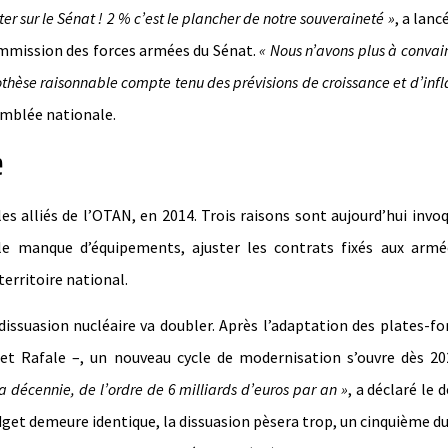
r sur le Sénat ! 2 % c’est le plancher de notre souveraineté »
, a lanc
commission des forces armées du Sénat.
« Nous n’avons plus à convai
othèse raisonnable compte tenu des prévisions de croissance et d’inf
emblée nationale.
e
 les alliés de l’OTAN, en 2014. Trois raisons sont aujourd’hui invo
r le manque d’équipements, ajuster les contrats fixés aux armé
territoire national.
 dissuasion nucléaire va doubler. Après l’adaptation des plates-f
 et Rafale –, un nouveau cycle de modernisation s’ouvre dès 2
a décennie, de l’ordre de 6 milliards d’euros par an »
, a déclaré le 
dget demeure identique, la dissuasion pèsera trop, un cinquième du