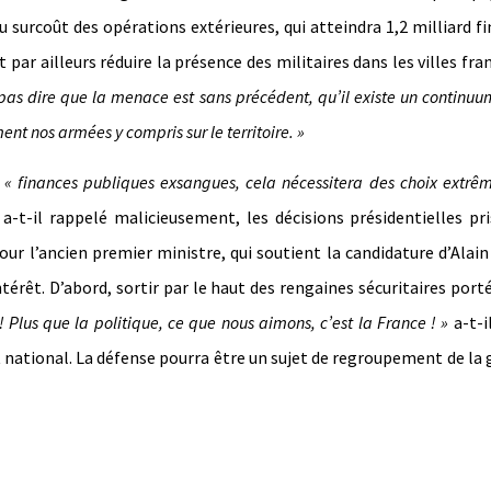
 surcoût des opérations extérieures, qui atteindra 1,2 milliard fi
t par ailleurs réduire la présence des militaires dans les villes fra
pas dire que la menace est sans précédent, qu’il existe un continuu
ent nos armées y compris sur le territoire. »
« finances publiques exsangues, cela nécessitera des choix extr
, a-t-il rappelé malicieusement, les décisions présidentielles pr
our l’ancien premier ministre, qui soutient la candidature d’Alai
ntérêt. D’abord, sortir par le haut des rengaines sécuritaires port
 ! Plus que la politique, ce que nous aimons, c’est la France ! »
a-t-il
t national. La défense pourra être un sujet de regroupement de la