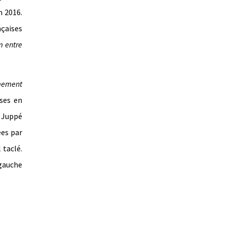
n 2016.
nçaises
m entre
êmement
ises en
n Juppé
ées par
 taclé.
 gauche