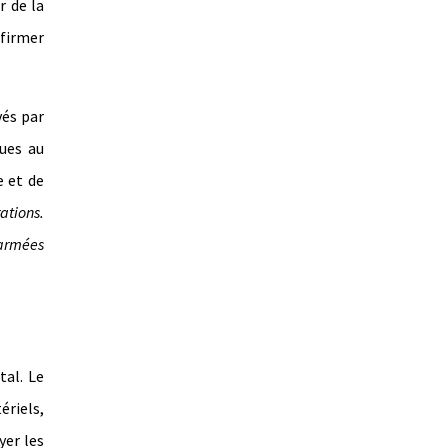
r de la
firmer
vés par
vues au
e et de
ations.
 armées
tal. Le
ériels,
yer les