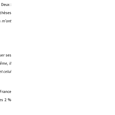
. Deux :
thèses
s m’ont
er ses
ême, il
t celui
 France
les 2 %