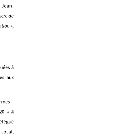
é Jean-
ncre de
lation
»,
quées à
es aux
ormes –
020.
« A
délégué
 total,