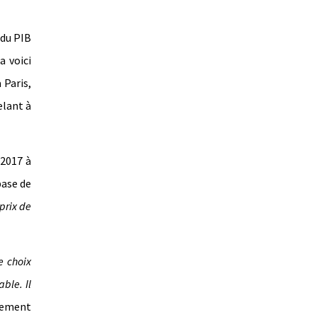
 du PIB
a voici
 Paris,
elant à
 2017 à
base de
prix de
e choix
able. Il
guement