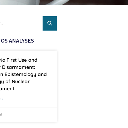
OS ANALYSES
No First Use and
r Disarmament:
n Epistemology and
y of Nuclear
mament
S »
26