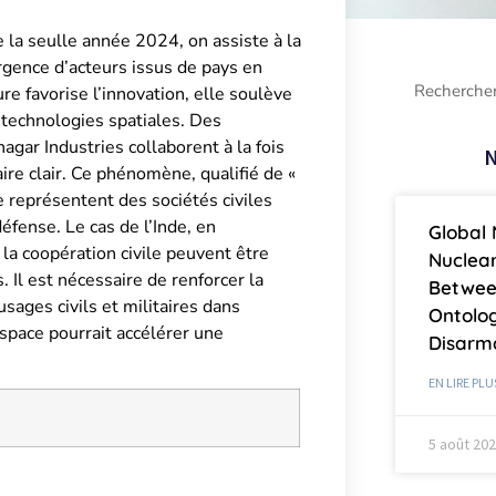
la seulle année 2024, on assiste à la
rgence d’acteurs issus de pays en
e favorise l’innovation, elle soulève
 technologies spatiales. Des
ar Industries collaborent à la fois
N
aire clair. Ce phénomène, qualifié de «
 représentent des sociétés civiles
fense. Le cas de l’Inde, en
Global 
la coopération civile peuvent être
Nuclea
Il est nécessaire de renforcer la
Betwee
usages civils et militaires dans
Ontolog
space pourrait accélérer une
Disar
EN LIRE PLU
5 août 20