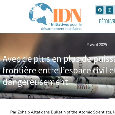
DÉCOUVR
9 avril 2025
Avec de plus en plus de puissa
frontière entre l’espace civil 
dangereusement
Par Zohaib Altaf dans Bulletin of the Atomic Scientists, l