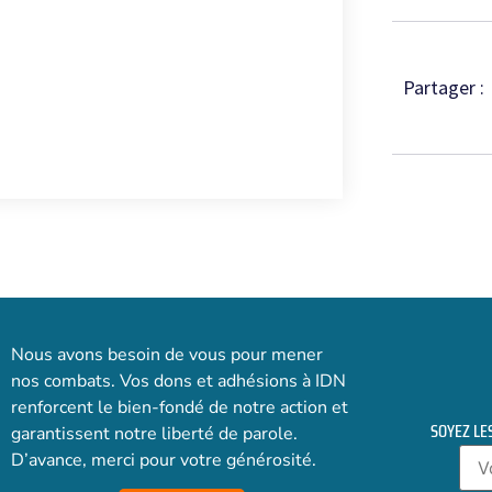
Partager :
Nous avons besoin de vous pour mener
nos combats. Vos dons et adhésions à IDN
renforcent le bien-fondé de notre action et
SOYEZ LE
garantissent notre liberté de parole.
D’avance, merci pour votre générosité.