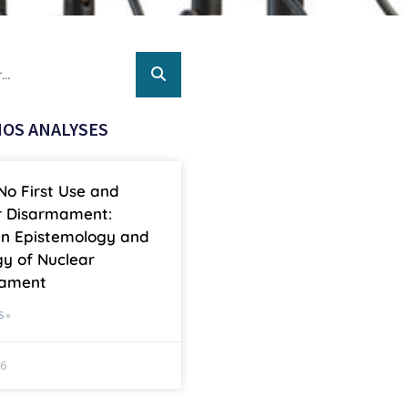
OS ANALYSES
No First Use and
r Disarmament:
n Epistemology and
y of Nuclear
mament
S »
26