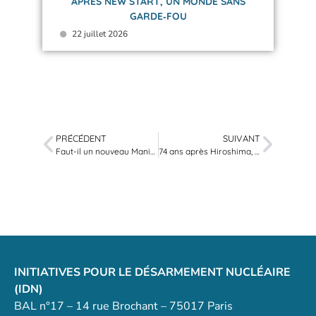
APRÈS NEW START, UN MONDE SANS
GARDE‑FOU
22 juillet 2026
PRÉCÉDENT
SUIVANT
Faut-il un nouveau Manifeste des scientifiques contre l’arme nucléaire ?
74 ans après Hiroshima, Tokyo appelé à signer le traité de l’ONU contre l’arme atomique
INITIATIVES POUR LE DÉSARMEMENT NUCLÉAIRE
(IDN)
BAL n°17 – 14 rue Brochant – 75017 Paris