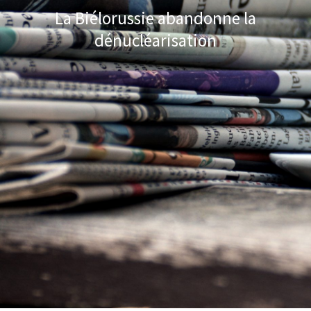
La Biélorussie abandonne la
dénucléarisation