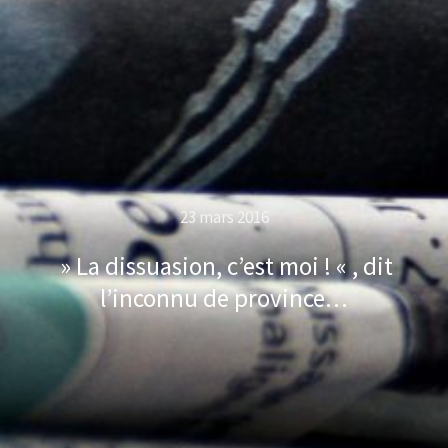
23 mars 2016
» La dissuasion, c’est moi ! « , dit
l’inconnu de province…