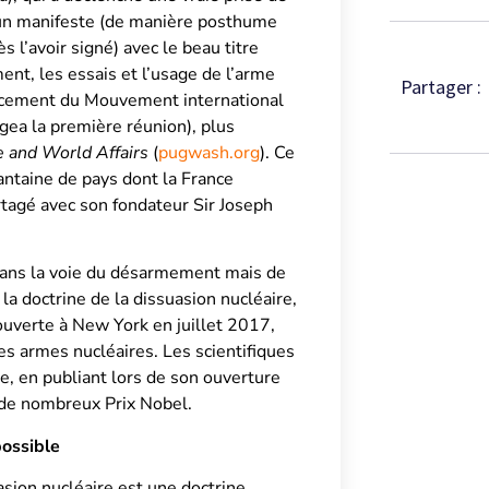
t un manifeste (de manière posthume
 l’avoir signé) avec le beau titre
ent, les essais et l’usage de l’arme
Partager :
ancement du Mouvement international
gea la première réunion), plus
 and World Affairs
(
pugwash.org
). Ce
ntaine de pays dont la France
rtagé avec son fondateur Sir Joseph
dans la voie du désarmement mais de
la doctrine de la dissuasion nucléaire,
ouverte à New York en juillet 2017,
es armes nucléaires. Les scientifiques
e, en publiant lors de son ouverture
 de nombreux Prix Nobel.
possible
ion nucléaire est une doctrine