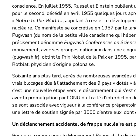
conscience. En juillet 1955, Russel et Einstein publien
pour le second, décédé en avril 1955 quelques jours après
« Notice to the World »
, appelant à cesser le développem
nucléaire. Ce manifeste se concrétise en 1957 par le l
Pugwash (du nom de la petite ville canadienne qui héber
précisément dénommé
Pugwash Conferences on Science
mouvement, avec ses groupes nationaux dans une cinqua
(pugwash.fr), obtint le Prix Nobel de la Paix en 1995, pa
Rotblat, physicien d’origine polonaise.
Soixante ans plus tard, après de nombreuses avancées 
vrais blocages dûs à l’attachement des 9 pays « dotés » à 
c’est une nouvelle étape vers le désarmement qui s’est 
avec la promulgation par l’ONU du Traité d’interdiction d
se sont associés avec vigueur à la conférence préparatoir
une lettre de soutien signée par 3000 d’entre eux, dont
Un déclenchement accidentel de frappe nucléaire est 
Pour eux, comme pour le Mouvement Pugwash, la dissuas