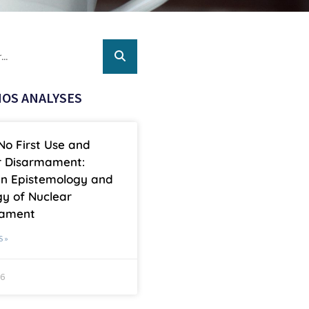
OS ANALYSES
No First Use and
r Disarmament:
n Epistemology and
y of Nuclear
mament
S »
26