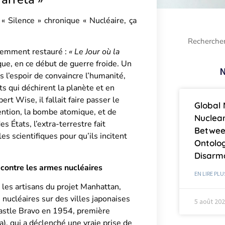
 Silence » chronique « Nucléaire, ça
écemment restauré :
« Le Jour où la
ique, en ce début de guerre froide. Un
N
 l’espoir de convaincre l’humanité,
ts qui déchirent la planète et en
t Wise, il fallait faire passer le
Global 
vention, la bombe atomique, et de
Nuclea
 États, l’extra-terrestre fait
Betwee
es scientifiques pour qu’ils incitent
Ontolog
Disar
contre les armes nucléaires
EN LIRE PLU
 les artisans du projet Manhattan,
 nucléaires sur des villes japonaises
5 août 20
 Castle Bravo en 1954, première
 qui a déclenché une vraie prise de