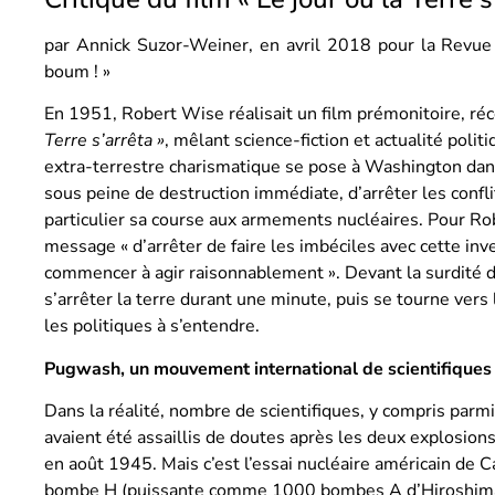
par Annick Suzor-Weiner, en avril 2018 pour la Revue «
boum ! »
En 1951, Robert Wise réalisait un film prémonitoire, r
Terre s’arrêta »
, mêlant science-fiction et actualité polit
extra-terrestre charismatique se pose à Washington dans
sous peine de destruction immédiate, d’arrêter les confli
particulier sa course aux armements nucléaires. Pour Rober
message « d’arrêter de faire les imbéciles avec cette in
commencer à agir raisonnablement ». Devant la surdité des
s’arrêter la terre durant une minute, puis se tourne vers l
les politiques à s’entendre.
Pugwash, un mouvement international de scientifiques 
Dans la réalité, nombre de scientifiques, y compris parmi
avaient été assaillis de doutes après les deux explosions
en août 1945. Mais c’est l’essai nucléaire américain de
bombe H (puissante comme 1000 bombes A d’Hiroshima),