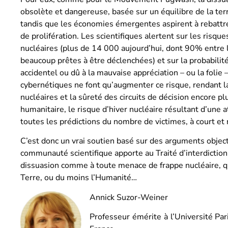
obsolète et dangereuse, basée sur un équilibre de la ter
tandis que les économies émergentes aspirent à rebattre
de prolifération. Les scientifiques alertent sur les risqu
nucléaires (plus de 14 000 aujourd’hui, dont 90% entre l
beaucoup prêtes à être déclenchées) et sur la probabili
accidentel ou dû à la mauvaise appréciation – ou la folie
cybernétiques ne font qu’augmenter ce risque, rendant l
nucléaires et la sûreté des circuits de décision encore p
humanitaire, le risque d’hiver nucléaire résultant d’une 
toutes les prédictions du nombre de victimes, à court e
C’est donc un vrai soutien basé sur des arguments object
communauté scientifique apporte au Traité d’interdiction.
dissuasion comme à toute menace de frappe nucléaire, qui 
Terre, ou du moins l’Humanité…
Annick Suzor-Weiner
Professeur émérite à l’Université Pa