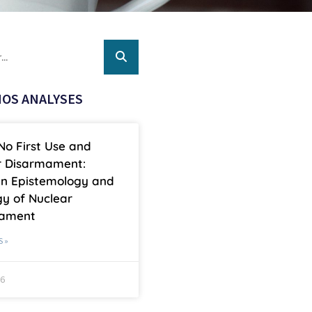
OS ANALYSES
No First Use and
r Disarmament:
n Epistemology and
y of Nuclear
mament
S »
26