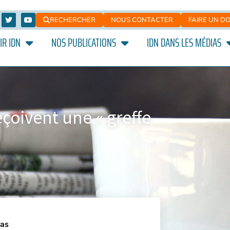
RECHERCHER
NOUS CONTACTER
FAIRE UN D
IR IDN
NOS PUBLICATIONS
IDN DANS LES MÉDIAS
çoivent une « greffe
las