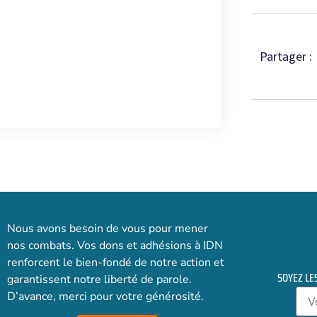
Partager :
Nous avons besoin de vous pour mener
nos combats. Vos dons et adhésions à IDN
renforcent le bien-fondé de notre action et
SOYEZ LE
garantissent notre liberté de parole.
D’avance, merci pour votre générosité.