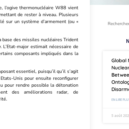
e, l’ogive thermonucléaire W88 vient
mettant de rester à niveau. Plusieurs
illé sur un système d’armement (ou «
la base des missiles nucléaires Trident
N
. L’Etat-major estimait nécessaire de
ertains composants impliqués dans la
Global 
Nuclea
osant essentiel, puisqu’il qu’il s’agit
Betwee
Etats-Unis pour ensuite reconfigurer
Ontolog
u pour rendre possible la détonation
Disar
ent des améliorations radar, de
ité.
EN LIRE PLU
5 août 20