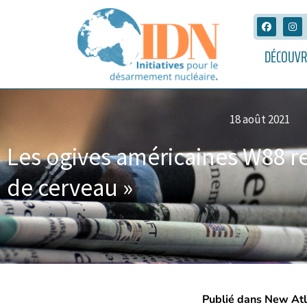
DÉCOUVR
18 août 2021
Les ogives américaines W88 re
de cerveau »
Publié dans New At