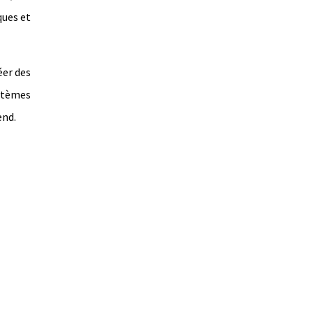
ques et
éer des
ystèmes
end.