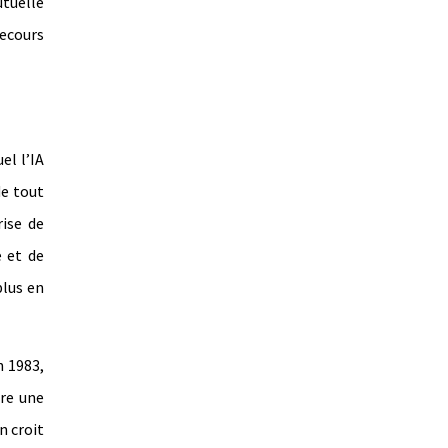
utuelle
recours
el l’IA
de tout
rise de
 et de
plus en
n 1983,
tre une
n croit