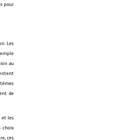
rs pour
on. Les
exemple
ion au
sentent
ystèmes
ent de
 et les
s choix
re, ces