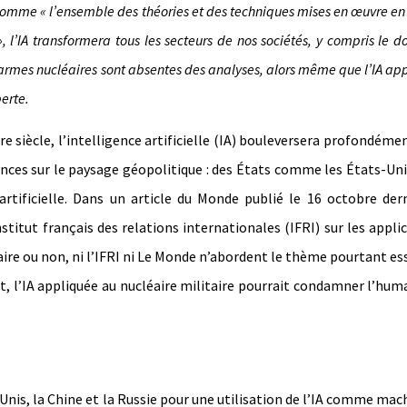
 comme « l’ensemble des théories et des techniques mises en œuvre en
, l’IA transformera tous les secteurs de nos sociétés, y compris le 
d’armes nucléaires sont absentes des analyses, alors même que l’IA ap
erte.
siècle, l’intelligence artificielle (IA) bouleversera profondéme
uences sur le paysage géopolitique : des États comme les États-Uni
rtificielle. Dans un article du Monde publié le 16 octobre dern
stitut français des relations internationales (IFRI) sur les appli
ntaire ou non, ni l’IFRI ni Le Monde n’abordent le thème pourtant es
ant, l’IA appliquée au nucléaire militaire pourrait condamner l’hum
nis, la Chine et la Russie pour une utilisation de l’IA comme mac