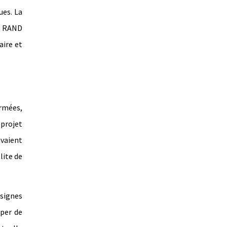
ues. La
la RAND
aire et
armées,
 projet
avaient
lite de
 signes
per de