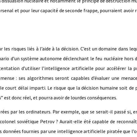
la dissuasion nucléaire et notamment le principe de destruction m
arsenal et pour leur capacité de seconde frappe, pourraient avoir 
es risques liés à l’aide à la décision. C’est un domaine dans lequ
scénario d’un système autonome déclenchant le feu nucléaire hors 
tion d’utiliser l’intelligence artificielle pour accélérer la p
immense : ses algorithmes seront capables d’évaluer une menace
court délai imparti. Le risque que la décision humaine soit de 
s
” est donc réel, et pourra avoir de lourdes conséquences.
es par les ordinateurs. Par exemple, que se serait-il passé si, e
colonel soviétique Petrov ? Aurait-elle été capable de reconnaî
données fournies par une intelligence artificielle piratée que l’o