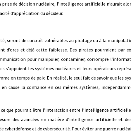
rise de décision nucléaire, l’intelligence artificielle n’aurait alo
acité d’appréciation du décideur.
té, seront de surcroît vulnérables au piratage ou à la manipulati
t d’ores et déjà cette faiblesse. Des pirates pourraient par 
ommunication pour manipuler, contaminer, corrompre l’informat
lles s’appuient les systèmes nucléaires et leurs opérateurs repré
mme en temps de paix. En réalité, le seul fait de savoir que les s
et en cause la confiance en ces mêmes systèmes, indépendamm
 que pourrait être l’interaction entre l’intelligence artificielle
sure des avancées en matière d’intelligence artificielle et de
e cyberdéfense et de cybersécurité. Pour éviter une guerre nucléai