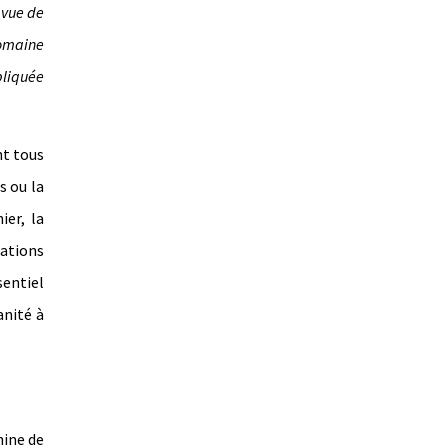
 vue de
domaine
pliquée
nt tous
s ou la
ier, la
cations
sentiel
anité à
hine de