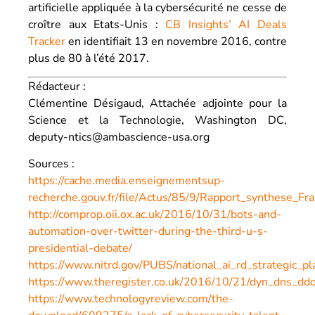
artificielle appliquée à la cybersécurité ne cesse de
croître aux Etats-Unis :
CB Insights’ AI Deals
Tracker
en identifiait 13 en novembre 2016, contre
plus de 80 à l’été 2017.
Rédacteur :
Clémentine Désigaud, Attachée adjointe pour la
Science et la Technologie, Washington DC,
deputy-ntics@ambascience-usa.org
Sources :
https://cache.media.enseignementsup-
recherche.gouv.fr/file/Actus/85/9/Rapport_synthese_F
http://comprop.oii.ox.ac.uk/2016/10/31/bots-and-
automation-over-twitter-during-the-third-u-s-
presidential-debate/
https://www.nitrd.gov/PUBS/national_ai_rd_strategic_pl
https://www.theregister.co.uk/2016/10/21/dyn_dns_ddo
https://www.technologyreview.com/the-