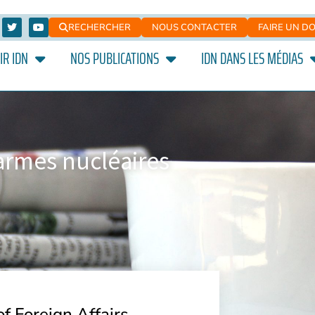
RECHERCHER
NOUS CONTACTER
FAIRE UN D
IR IDN
NOS PUBLICATIONS
IDN DANS LES MÉDIAS
armes nucléaires
f Foreign Affairs