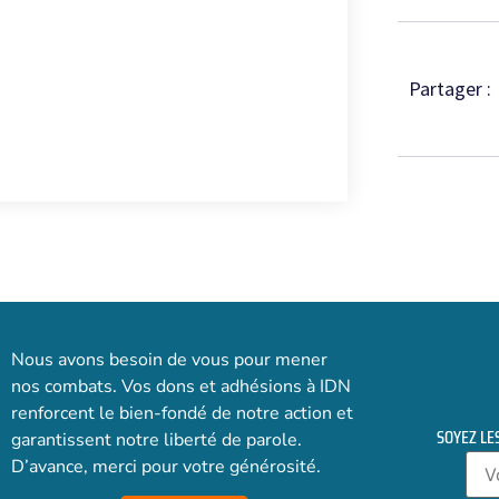
Partager :
Nous avons besoin de vous pour mener
nos combats. Vos dons et adhésions à IDN
renforcent le bien-fondé de notre action et
SOYEZ LE
garantissent notre liberté de parole.
D’avance, merci pour votre générosité.