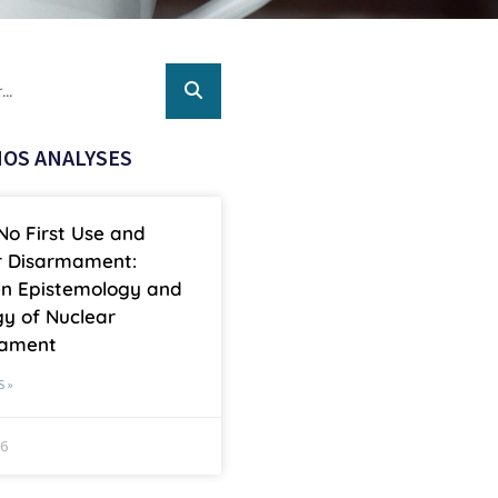
OS ANALYSES
No First Use and
r Disarmament:
n Epistemology and
y of Nuclear
mament
S »
26