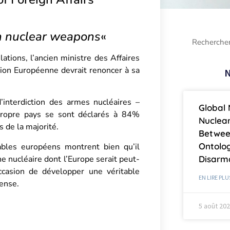
 on nuclear weapons
«
ations, l’ancien ministre des Affaires
nion Européenne devrait renoncer à sa
N
d’interdiction des armes nucléaires –
Global 
n propre pays se sont déclarés à 84%
Nuclea
is de la majorité.
Betwee
Ontolog
ables européens montrent bien qu’il
 nucléaire dont l’Europe serait peut-
Disar
occasion de développer une véritable
EN LIRE PLU
ense.
5 août 20