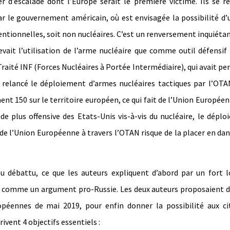
 d’escalade dont l’Europe serait le première victime. Ils se r
 le gouvernement américain, où est envisagée la possibilité d’u
ntionnelles, soit non nucléaires. C’est un renversement inquiétan
evait l’utilisation de l’arme nucléaire que comme outil défensif
 Traité INF (Forces Nucléaires à Portée Intermédiaire), qui avait pe
a relancé le déploiement d’armes nucléaires tactiques par l’OT
ment 150 sur le territoire européen, ce qui fait de l’Union Europée
ude plus offensive des Etats-Unis vis-à-vis du nucléaire, le dépl
e de l’Union Européenne à travers l’OTAN risque de la placer en da
u débattu, ce que les auteurs expliquent d’abord par un fort l
 vue comme un argument pro-Russie. Les deux auteurs proposaient d
opéennes de mai 2019, pour enfin donner la possibilité aux ci
ivent 4 objectifs essentiels :