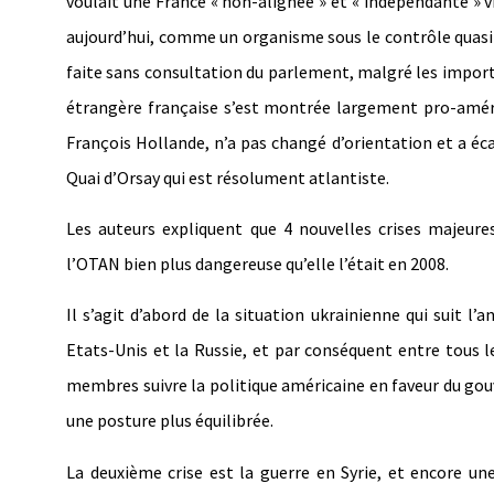
voulait une France « non-alignée » et « indépendante » 
aujourd’hui, comme un organisme sous le contrôle quasi-
faite sans consultation du parlement, malgré les impor
étrangère française s’est montrée largement pro-amér
François Hollande, n’a pas changé d’orientation et a éc
Quai d’Orsay qui est résolument atlantiste.
Les auteurs expliquent que 4 nouvelles crises majeure
l’OTAN bien plus dangereuse qu’elle l’était en 2008.
Il s’agit d’abord de la situation ukrainienne qui suit l’
Etats-Unis et la Russie, et par conséquent entre tous 
membres suivre la politique américaine en faveur du gouv
une posture plus équilibrée.
La deuxième crise est la guerre en Syrie, et encore une