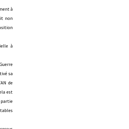
ement à
it non
sition
elle à
 Guerre
tivé sa
OTAN de
ela est
 partie
itables
cessus