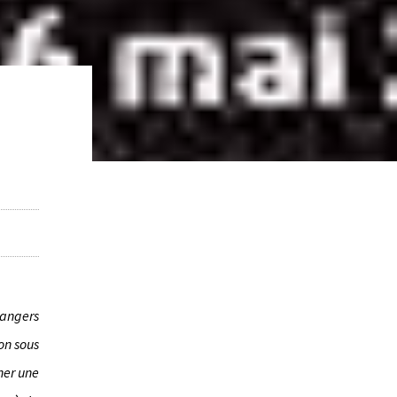
dangers
on sous
ner une