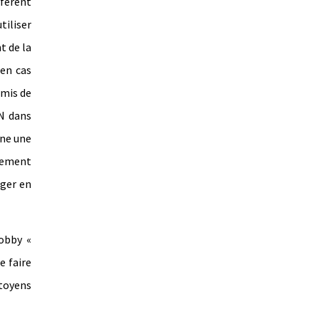
éfèrent
tiliser
t de la
 en cas
rmis de
AN dans
nne une
oiement
nger en
obby «
e faire
toyens