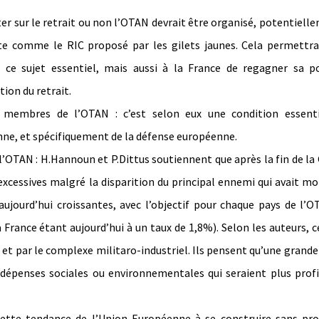
ter sur le retrait ou non l’OTAN devrait être organisé, potentiell
te comme le RIC proposé par les gilets jaunes. Cela permettra
ce sujet essentiel, mais aussi à la France de regagner sa po
tion du retrait.
 membres de l’OTAN : c’est selon eux une condition essenti
enne, et spécifiquement de la défense européenne.
 l’OTAN : H.Hannoun et P.Dittus soutiennent que après la fin de la
excessives malgré la disparition du principal ennemi qui avait mo
ujourd’hui croissantes, avec l’objectif pour chaque pays de l’
 France étant aujourd’hui à un taux de 1,8%). Selon les auteurs, c
et par le complexe militaro-industriel. Ils pensent qu’une grande
 dépenses sociales ou environnementales qui seraient plus prof
cette tendance de l’Union Européenne à se construire sans pro