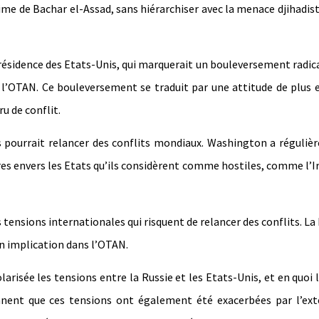
e de Bachar el-Assad, sans hiérarchiser avec la menace djihadis
présidence des Etats-Unis, qui marquerait un bouleversement radic
e l’OTAN. Ce bouleversement se traduit par une attitude de plus 
u de conflit.
is pourrait relancer des conflits mondiaux. Washington a réguli
res envers les Etats qu’ils considèrent comme hostiles, comme l’I
tensions internationales qui risquent de relancer des conflits. La
on implication dans l’OTAN.
isée les tensions entre la Russie et les Etats-Unis, et en quoi l
iennent que ces tensions ont également été exacerbées par l’ex