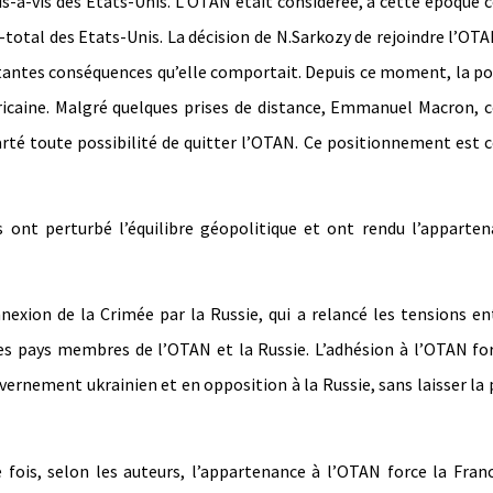
vis-à-vis des Etats-Unis. L’OTAN était considérée, à cette époqu
total des Etats-Unis. La décision de N.Sarkozy de rejoindre l’OTA
tantes conséquences qu’elle comportait. Depuis ce moment, la po
icaine. Malgré quelques prises de distance, Emmanuel Macron,
arté toute possibilité de quitter l’OTAN. Ce positionnement est c
s ont perturbé l’équilibre géopolitique et ont rendu l’apparte
annexion de la Crimée par la Russie, qui a relancé les tensions en
les pays membres de l’OTAN et la Russie. L’adhésion à l’OTAN fo
ernement ukrainien et en opposition à la Russie, sans laisser la 
 fois, selon les auteurs, l’appartenance à l’OTAN force la Fran