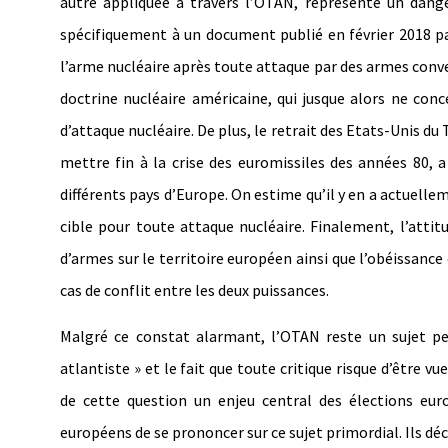
autre appliquée à travers l’OTAN, représente un danger
spécifiquement à un document publié en février 2018 par
l’arme nucléaire après toute attaque par des armes conve
doctrine nucléaire américaine, qui jusque alors ne conc
d’attaque nucléaire. De plus, le retrait des Etats-Unis du
mettre fin à la crise des euromissiles des années 80, 
différents pays d’Europe. On estime qu’il y en a actuelle
cible pour toute attaque nucléaire. Finalement, l’attit
d’armes sur le territoire européen ainsi que l’obéissanc
cas de conflit entre les deux puissances.
Malgré ce constat alarmant, l’OTAN reste un sujet pe
atlantiste » et le fait que toute critique risque d’être
de cette question un enjeu central des élections eur
européens de se prononcer sur ce sujet primordial. Ils décr