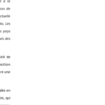
le à la
rces de
ctuelle
lu. Les
es pays
vis des
ité de
nsition
tre une
idée en
le, qui