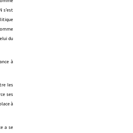
e comme
N s’est
litique
 comme
elui du
nance à
tre les
rce ses
place à
ce a se