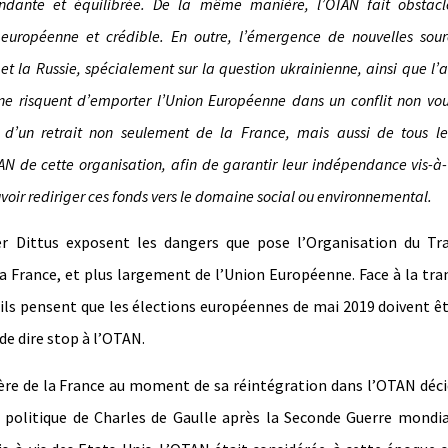
endante et équilibrée. De la même manière, l’OTAN fait obstac
 européenne et crédible. En outre, l’émergence de nouvelles sou
 et la Russie, spécialement sur la question ukrainienne, ainsi que l’a
ne risquent d’emporter l’Union Européenne dans un conflit non vou
 d’un retrait non seulement de la France, mais aussi de tous l
 de cette organisation, afin de garantir leur indépendance vis-à-
voir rediriger ces fonds vers le domaine social ou environnemental.
r Dittus exposent les dangers que pose l’Organisation du Tra
la France, et plus largement de l’Union Européenne. Face à la tra
», ils pensent que les élections européennes de mai 2019 doivent ê
de dire stop à l’OTAN.
ère de la France au moment de sa réintégration dans l’OTAN déc
 politique de Charles de Gaulle après la Seconde Guerre mondia