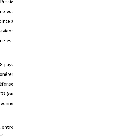
 Russie
me est
ointe à
devient
que est
28 pays
dhérer
défense
SCO (ou
péenne
t entre