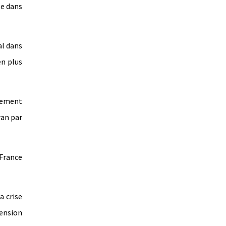
te dans
al dans
en plus
èrement
ran par
 France
a crise
tension