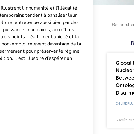
strent l’inhumanité et l’illégalité
ntemporains tendent à banaliser leur
olture, entretenue aussi bien par des
 puissances nucléaires, accroît les
rois points : réaffirmer l’unicité et la
N
de non-emploi relèvent davantage de la
 désarmement pour préserver le régime
tion, il est illusoire d’espérer un
Global 
Nuclea
Betwee
Ontolog
Disar
EN LIRE PLU
5 août 20