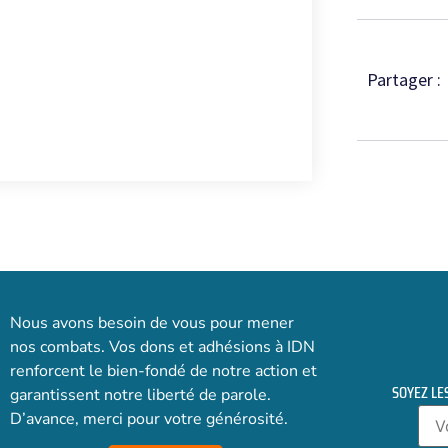
Partager :
Nous avons besoin de vous pour mener
nos combats. Vos dons et adhésions à IDN
renforcent le bien-fondé de notre action et
SOYEZ LE
garantissent notre liberté de parole.
D’avance, merci pour votre générosité.