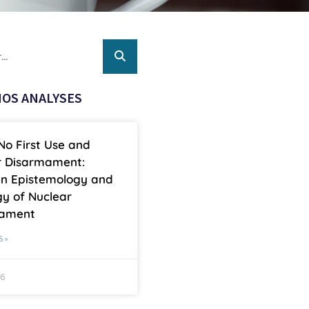
OS ANALYSES
No First Use and
r Disarmament:
n Epistemology and
y of Nuclear
mament
S »
26