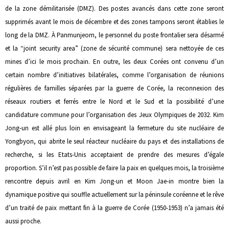
de la zone démilitarisée (DMZ). Des postes avancés dans cette zone seront
supprimés avant le mois de décembre et des zones tampons seront établies le
long de la DMZ. À Panmunjeom, le personnel du poste frontalier sera désarmé
et la “joint security area” (zone de sécurité commune) sera nettoyée de ces
mines d’ici le mois prochain. En outre, les deux Corées ont convenu d’un
certain nombre d’initiatives bilatérales, comme l’organisation de réunions
régulières de familles séparées par la guerre de Corée, la reconnexion des
réseaux routiers et ferrés entre le Nord et le Sud et la possibilité d’une
candidature commune pour l’organisation des Jeux Olympiques de 2032. Kim
Jong-un est allé plus loin en envisageant la fermeture du site nucléaire de
Yongbyon, qui abrite le seul réacteur nucléaire du pays et des installations de
recherche, si les Etats-Unis acceptaient de prendre des mesures d’égale
proportion. S’il n’est pas possible de faire la paix en quelques mois, la troisième
rencontre depuis avril en Kim Jong-un et Moon Jae-in montre bien la
dynamique positive qui souffle actuellement sur la péninsule coréenne et le rêve
d’un traité de paix mettant fin à la guerre de Corée (1950-1953) n’a jamais été
aussi proche.