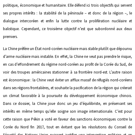
politique, économique et humanitaire. Elle défend ici trois objectifs qui servent
ses propres intérêts : la stabilité de la péninsule – et donc de la région –, le
dialogue intercoréen et enfin la lutte contre la prolifération nucléaire et
balistique. Cependant, ce troisième objectif n’est que subordonné aux deux
premiers.
La Chine préfère un État nord-coréen nucléaire mais stable plutôt que dépourvu
d’arme nucléaire mais instable. En effet, la Chine ne veut pas prendre le risque,
en cas d’effondrement du régime nord-coréen au profit de la Corée du Sud, de
voir des troupes américaines stationner à sa frontière nord-est. L’autre raison
est économique : la Chine veut éviter un afflux massif de réfugiés nord-coréens
dans ses régions frontalières, et souhaite la pacification de la région qui créerait
un climat favorable à la poursuite du développement économique chinois.
Dans ce dossier, la Chine joue donc un jeu d’équilibriste, en préservant ses
intérêts en même temps qu’elle soigne son image internationale. C’est pour
cette raison que Pékin a voté en faveur des sanctions économiques contre la
Corée du Nord fin 2017, tout en évitant que les résolutions du Conseil de
Sécurité des Nations Unies puissent justifier une intervention militaire et en