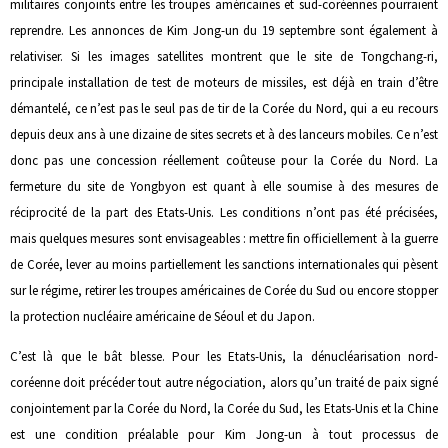
militaires conjoints entre les troupes américaines et sud-coréennes pourraient
reprendre. Les annonces de Kim Jong-un du 19 septembre sont également à
relativiser. Si les images satellites montrent que le site de Tongchang-ri,
principale installation de test de moteurs de missiles, est déjà en train d’être
démantelé, ce n’est pas le seul pas de tir de la Corée du Nord, qui a eu recours
depuis deux ans à une dizaine de sites secrets et à des lanceurs mobiles. Ce n’est
donc pas une concession réellement coûteuse pour la Corée du Nord. La
fermeture du site de Yongbyon est quant à elle soumise à des mesures de
réciprocité de la part des Etats-Unis. Les conditions n’ont pas été précisées,
mais quelques mesures sont envisageables : mettre fin officiellement à la guerre
de Corée, lever au moins partiellement les sanctions internationales qui pèsent
sur le régime, retirer les troupes américaines de Corée du Sud ou encore stopper
la protection nucléaire américaine de Séoul et du Japon.
C’est là que le bât blesse. Pour les Etats-Unis, la dénucléarisation nord-
coréenne doit précéder tout autre négociation, alors qu’un traité de paix signé
conjointement par la Corée du Nord, la Corée du Sud, les Etats-Unis et la Chine
est une condition préalable pour Kim Jong-un à tout processus de