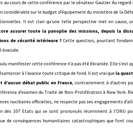
es au cours de cette conférence par le sénateur Gautier. Au regard 
on considérable sur le budget d’équipement du ministère de la Déf
ionnelles. Il est clair qu’une telle perspective met en cause, u
ore assurer toute la panoplie des missions, depuis la diss
ions de sécurité intérieure ?
Cette question, pourtant fondam
é évacuée.
ulu manifester cette conférence n’a pas été ébranlée. Elle s’est 
ésamorcer à l’avance toute critique de fond. Il est vrai que
la quest
jet d’aucun débat public en France
, contrairement à d’autres pa
onférence d’examen du Traité de Non-Prolifération à New York. R
ances nucléaires officielles, ne respecte pas ses engagements d’all
ion des 107 Etats qui se sont prononcés récemment à l’ONU po
sque de conséquences humanitaires catastrophiques que font cou