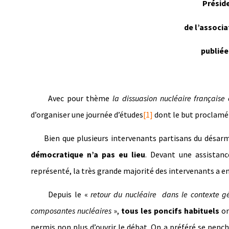
Préside
de l’associa
publiée
Avec pour thème
la dissuasion nucléaire française
d’organiser une journée d’études
[1]
dont le but proclamé 
Bien que plusieurs intervenants partisans du désarmem
démocratique n’a pas eu lieu
. Devant une assistanc
représenté, la très grande majorité des intervenants a e
Depuis le «
retour du nucléaire dans le contexte g
composantes nucléaires
»,
tous les poncifs habituels
on
permis non plus d’ouvrir le débat. On a préféré se penc