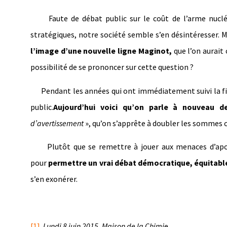
Faute de débat public sur le coût de l’arme nucléair
stratégiques, notre société semble s’en désintéresser. M
l’image d’une nouvelle ligne Maginot,
que l’on aurait 
possibilité de se prononcer sur cette question ?
Pendant les années qui ont immédiatement suivi la fin 
public.
Aujourd’hui voici qu’on parle à nouveau d
d’avertissement
», qu’on s’apprête à doubler les sommes 
Plutôt que se remettre à jouer aux menaces d’apocal
pour
permettre un vrai débat démocratique, équitabl
s’en exonérer.
[1]
Lundi 8 juin 2015, Maison de la Chimi
e