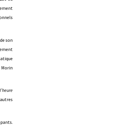
ssement
ionnels
 de son
irement
matique
 Morin
 l’heure
’autres
ipants.