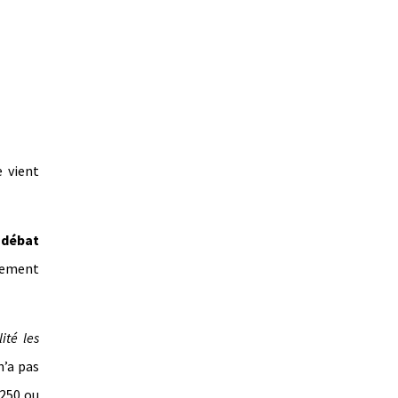
e vient
 débat
rgement
ité les
n’a pas
 250 ou