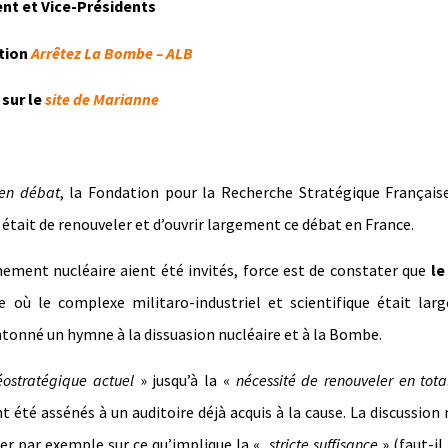
nt et Vice-Présidents
tion
Arrêtez La Bombe – ALB
 sur le
site de Marianne
 en débat
, la Fondation pour la Recherche Stratégique Français
était de renouveler et d’ouvrir largement ce débat en France.
ent nucléaire aient été invités, force est de constater que
le
e où le complexe militaro-industriel et scientifique était la
ntonné un hymne à la dissuasion nucléaire et à la Bombe.
éostratégique actuel
» jusqu’à la «
nécessité de renouveler en total
t été assénés à un auditoire déjà acquis à la cause. La discussion 
her par exemple sur ce qu’implique la «
stricte suffisance
» (faut-il