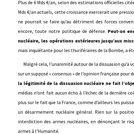
Plus de 6 Mds €/an, selon des estimations officielles cité
Mds €/an actuels, cette croissance exercerait une pressi
ne pourrait se faire qu’au détriment des forces convent
encore, toute notre politique de défense.
Peut-on enc
nucléaire, les opérations extérieures jusqu’aux miss
mais inquiétante pour les thuriféraires de la Bombe, a ét
Malgré cela, l’unanimité autour de la dissuasion qu’a vo
sur un supposé «
consensus
» de l’opinion française pour d
la légitimité de la dissuasion nucléaire ne fait l’ob
médias n’ont fait aucun écho à l’échec de la dernière c
plus sur le fait que la France, comme d’ailleurs les puiss
un désarmement nucléaire général. Rien sur la posit
interdiction des armes nucléaires, en dénonçant le ri
armes à l’Humanité.