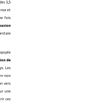
des 3,5
ense et
ne fois
uasion
entale
appuyée
ion de
ys. Les
ien non
er vers
ur une
rir ces