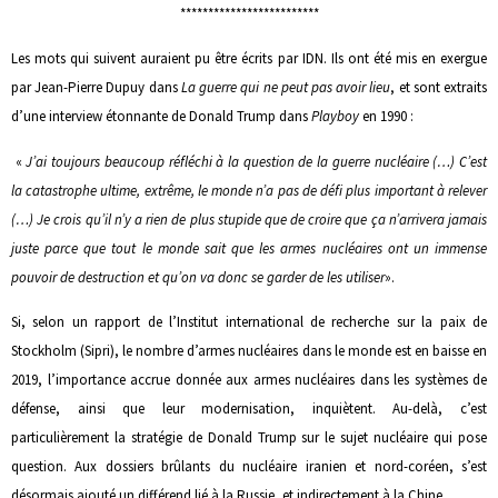
*************************
Les mots qui suivent auraient pu être écrits par IDN. Ils ont été mis en exergue
par Jean-Pierre Dupuy dans
La guerre qui ne peut pas avoir lieu
, et sont extraits
d’une interview étonnante de Donald Trump dans
Playboy
en 1990 :
«
J’ai toujours beaucoup réfléchi à la question de la guerre nucléaire (…) C’est
la catastrophe ultime, extrême, le monde n’a pas de défi plus important à relever
(…) Je crois qu’il n’y a rien de plus stupide que de croire que ça n’arrivera jamais
juste parce que tout le monde sait que les armes nucléaires ont un immense
pouvoir de destruction et qu’on va donc se garder de les utiliser
».
Si, selon un rapport de l’Institut international de recherche sur la paix de
Stockholm (Sipri), le nombre d’armes nucléaires dans le monde est en baisse en
2019, l’importance accrue donnée aux armes nucléaires dans les systèmes de
défense, ainsi que leur modernisation, inquiètent. Au-delà, c’est
particulièrement la stratégie de Donald Trump sur le sujet nucléaire qui pose
question. Aux dossiers brûlants du nucléaire iranien et nord-coréen, s’est
désormais ajouté un différend lié à la Russie, et indirectement à la Chine.