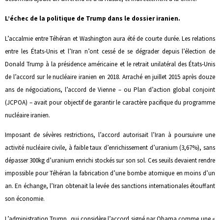
L’échec de la politique de Trump dans le dossier iranien.
L’accalmie entre Téhéran et Washington aura été de courte durée. Les relations
entre les États-Unis et l’Iran n’ont cessé de se dégrader depuis l’élection de
Donald Trump à la présidence américaine et le retrait unilatéral des États-Unis
de l’accord sur le nucléaire iranien en 2018. Arraché en juillet 2015 après douze
ans de négociations, l’accord de Vienne – ou Plan d’action global conjoint
(JCPOA) – avait pour objectif de garantir le caractère pacifique du programme
nucléaire iranien.
Imposant de sévères restrictions, l’accord autorisait l’Iran à poursuivre une
activité nucléaire civile, à faible taux d’enrichissement d’uranium (3,67%), sans
dépasser 300kg d’uranium enrichi stockés sur son sol. Ces seuils devaient rendre
impossible pour Téhéran la fabrication d’une bombe atomique en moins d’un
an. En échange, l’Iran obtenait la levée des sanctions internationales étouffant
son économie.
L’administration Trump, qui considère l’accord signé par Obama comme une «