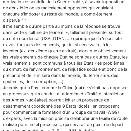
motivation essentielle de la Guerre froide, à savoir l’opposition
de deux idéologies radicalement opposées qui voulaient
chacune s’imposer au reste du monde, a complétement
disparue ? »
Il me semble qu’une partie au moins de la réponse se trouve
dans cette « culture de l’ennemi », tellement présente, surtout
du coté occidental (USA, OTAN, …) qui implique la ‘nécessité’
d’avoir toujours des ennemis, quitte, si nécessaire, à les
inventer (ex. deuxième guerre en Irak), alors que objectivement
les vrais ennemis de chaque Etat ne sont pas d’autres Etats, les
vrais ‘ennemis’ sont communs à tous les Etats (les problèmes
du climat, de l’environnement, de l’injustice sociale et donc de la
précarité et de la misère dans le monde, du terrorisme, des
épidémies, de la corruption, …).
Je crois qu’un Pays comme la Chine (qui ne s’était pas opposée
au processus qui a conduit à l’adoption du Traité d’Interdiction
des Armes Nucléaires) pourrait initier un processus de
désarmement coordonné des 9 Etats ‘dotés’, en proposant
pour commencer la formation d’un Groupe de travail (WG9)
d’experts, avec la mission précise d’élaborer une feuille de route
réaliste pour un tel processus, qui servirait de point de départ
pour des négociations à 2, 3, …., 9 Etats dotés.