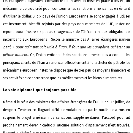
Les Européens espéraient convaincre l’Iran avec la mise en place d’Instex, un
mécanisme de troc créé pour contourner les sanctions américaines en évitant
d’utiliser le dollar. Si dix pays de l’Union Européenne se sont engagés à utiliser
cet instrument, bientôt rejoints par des pays non membres de l’UE, Instex ne
répond pour l’heure « « pas aux exigences » de Téhéran « ni aux obligations »
incombant aux Européens . Selon le ministre des Affaires étrangères iranien
Zarif, «
pour qu’Instex soit utile à l’Iran, il faut que les Européens achètent du
pétrole iranien
». Or, l’extraterritorialité des sanctions américaines a conduit les
principaux clients de l’Iran à renoncer officiellement à lui acheter du pétrole. Le
mécanisme européen Instex ne dispose que de très peu de moyens financiers et
ses activités ne concerneront que les médicaments et les biens alimentaires.
La voie diplomatique toujours possible
Même si le refus des ministres des Affaires étrangères de l’UE, lundi 15 juillet, de
désigner Téhéran en flagrant délit de violation du pacte nucléaire a mis en
suspens le projet américain de sanctions supplémentaires, l’accord pourrait
prochainement devenir caduc si aucune solution d’apaisement n’est trouvée.
Rohani a déclaré que son gouvernement accepterait de négocier «
n’importe