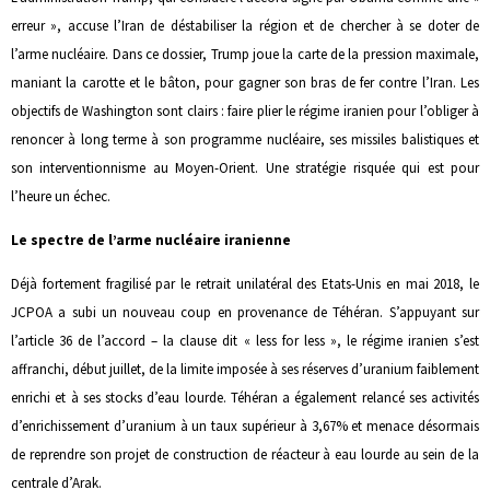
erreur », accuse l’Iran de déstabiliser la région et de chercher à se doter de
l’arme nucléaire. Dans ce dossier, Trump joue la carte de la pression maximale,
maniant la carotte et le bâton, pour gagner son bras de fer contre l’Iran. Les
objectifs de Washington sont clairs : faire plier le régime iranien pour l’obliger à
renoncer à long terme à son programme nucléaire, ses missiles balistiques et
son interventionnisme au Moyen-Orient. Une stratégie risquée qui est pour
l’heure un échec.
Le spectre de l’arme nucléaire iranienne
Déjà fortement fragilisé par le retrait unilatéral des Etats-Unis en mai 2018, le
JCPOA a subi un nouveau coup en provenance de Téhéran. S’appuyant sur
l’article 36 de l’accord – la clause dit « less for less », le régime iranien s’est
affranchi, début juillet, de la limite imposée à ses réserves d’uranium faiblement
enrichi et à ses stocks d’eau lourde. Téhéran a également relancé ses activités
d’enrichissement d’uranium à un taux supérieur à 3,67% et menace désormais
de reprendre son projet de construction de réacteur à eau lourde au sein de la
centrale d’Arak.