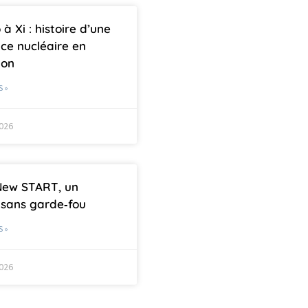
à Xi : histoire d’une
ce nucléaire en
ion
S »
2026
New START, un
sans garde‑fou
S »
2026