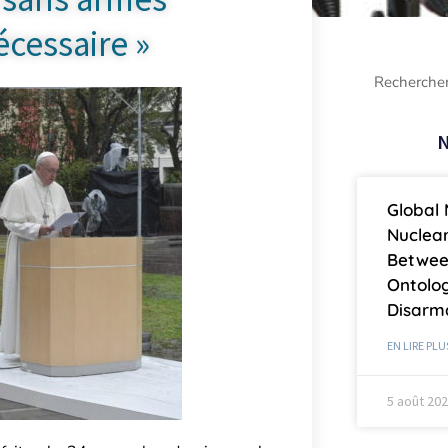
écessaire »
N
Global 
Nuclea
Betwee
Ontolog
Disar
EN LIRE PLU
5 août 20