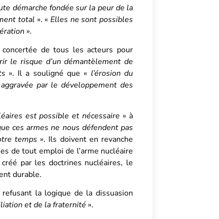
oute démarche fondée sur la peur de la
ment total
». «
Elles ne sont possibles
pération
».
 concertée de tous les acteurs pour
urir le risque d’un démantèlement de
ts
». Il a souligné que «
l’érosion du
e aggravée par le développement des
aires est possible et nécessaire
» à
 que ces armes ne nous défendent pas
otre temps
». Ils doivent en revanche
ues de tout emploi de l’arme nucléaire
 créé par les doctrines nucléaires, le
ent durable.
 refusant la logique de la dissuasion
liation et de la fraternité
».