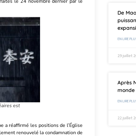
 faites le 24 novembre dernier par le
De Mao 
puissan
expans
EN LIRE PLU
29 juillet 
Après 
monde 
EN LIRE PLU
éaires est
22 juillet 
e a réaffirmé les positions de l’Église
galement renouvelé la condamnation de