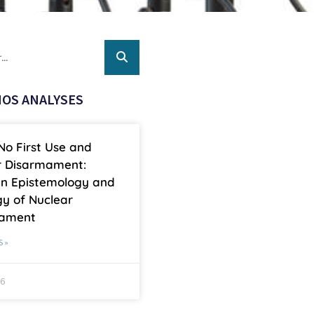
OS ANALYSES
No First Use and
r Disarmament:
n Epistemology and
y of Nuclear
mament
S »
26