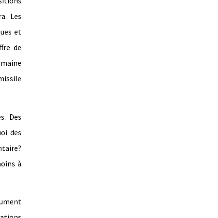
sitions
a. Les
ues et
ffre de
domaine
missile
s. Des
uoi des
taire?
moins à
ocument
cations