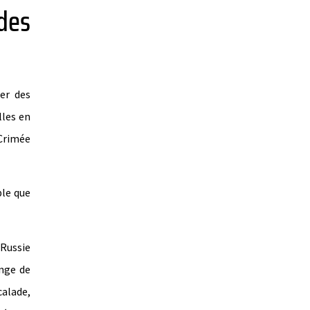
des
er des
lles en
 Crimée
ble que
 Russie
ange de
calade,