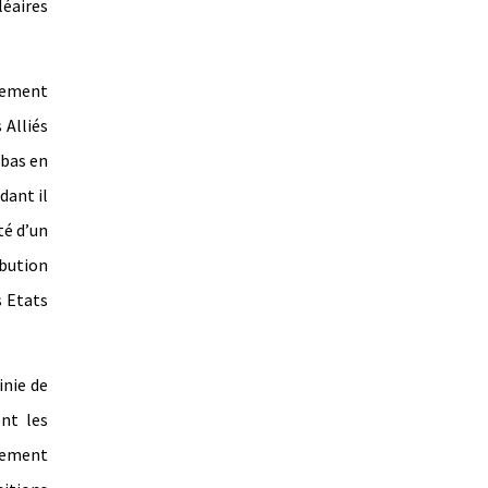
léaires
llement
 Alliés
 bas en
dant il
té d’un
bution
s Etats
inie de
nt les
iement