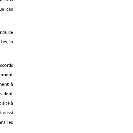
que des
onds de
tes, la
accords
chement
ment à
sident
ilité à
t aussi
ans les