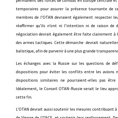
permanent des forces de combat en Europe centrale et or
temporaires pour assurer la présence tournante de ce
membres de l’OTAN devraient également respecter leur
réaffirmer qu’ils n’ont ni l’intention ni de raison d
négociation devrait également être faite clairement à 
des armes tactiques. Cette démarche devrait naturelleme
balistique, afin de parvenir à une plus grande transparen
Les échanges avec la Russie sur les questions de déf
dispositions pour éviter les conflits entre les avions 
dispositions similaires ne pourraient-elles pas être
Idéalement, le Conseil OTAN-Russie serait le lieu appro
cette fin.
L’OTAN devrait aussi soutenir les mesures contribuant
de Vienne de l’OSCE, et soutenir leur renforcement. Des