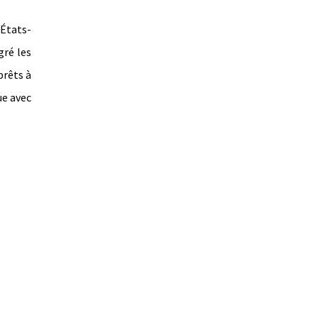
 États-
gré les
prêts à
ue avec