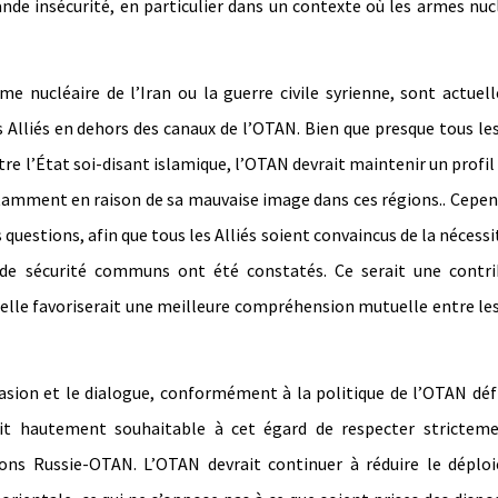
rande insécurité, en particulier dans un contexte où les armes nuc
e nucléaire de l’Iran ou la guerre civile syrienne, sont actue
s Alliés en dehors des canaux de l’OTAN. Bien que presque tous les
tre l’État soi-disant islamique, l’OTAN devrait maintenir un profil
otamment en raison de sa mauvaise image dans ces régions.. Cepen
es questions, afin que tous les Alliés soient convaincus de la nécessi
s de sécurité communs ont été constatés. Ce serait une contri
r elle favoriserait une meilleure compréhension mutuelle entre le
uasion et le dialogue, conformément à la politique de l’OTAN déf
it hautement souhaitable à cet égard de respecter stricteme
ions Russie-OTAN. L’OTAN devrait continuer à réduire le déplo