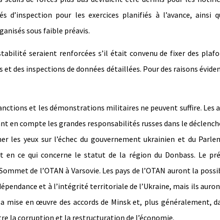
ités d’inspection pour les exercices planifiés à l’avance, ainsi 
anisés sous faible préavis.
stabilité seraient renforcées s’il était convenu de fixer des plaf
es et des inspections de données détaillées. Pour des raisons éviden
 sanctions et les démonstrations militaires ne peuvent suffire. Les 
ant en compte les grandes responsabilités russes dans le déclen
mer les yeux sur l’échec du gouvernement ukrainien et du Parle
 en ce qui concerne le statut de la région du Donbass. Le pré
u Sommet de l’OTAN à Varsovie. Les pays de l’OTAN auront la possib
pendance et à l’intégrité territoriale de l’Ukraine, mais ils auron
s la mise en œuvre des accords de Minsk et, plus généralement, d
re la corruption et la restructuration de l’économie.