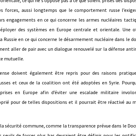
ientale, ce qui ne s’oppose pas à ce que soient prises des dispo
s forces, aussi longtemps que le comportement russe l’exiger
s engagements en ce qui concerne les armes nucléaires tactiq
e déployer des systèmes en Europe centrale et orientale. Une o
la Russie en ce qui concerne le désarmement nucléaire dans le 
nt aller de pair avec un dialogue renouvelé sur la défense anti
ce mutuelle.
ense doivent également être repris pour des raisons pratique
russes et ceux de la coalition ont été adoptées en Syrie. Pourq
 prises en Europe afin d’éviter une escalade militaire involon
prié pour de telles dispositions et il pourrait être réactivé au 
 à la sécurité commune, comme la transparence prévue dans le D
 seuils de forces plus bas devraient être définis pour les notifi