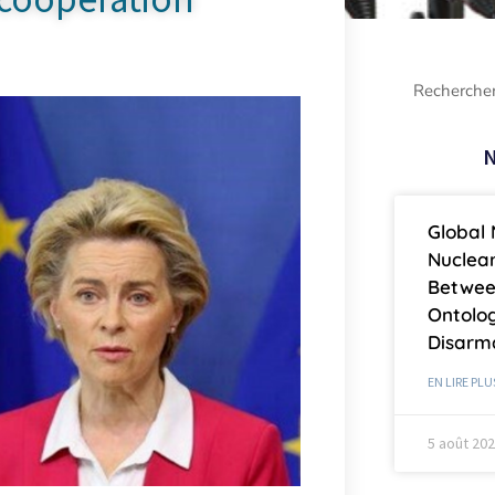
N
Global 
Nuclea
Betwee
Ontolog
Disar
EN LIRE PLU
5 août 20