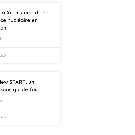
à Xi : histoire d’une
ce nucléaire en
ion
S »
2026
New START, un
sans garde‑fou
S »
2026