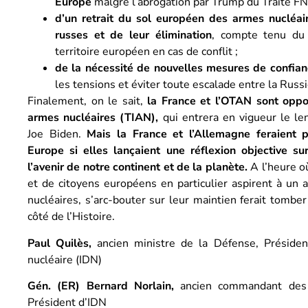
Europe
malgré l’abrogation par Trump du Traité FNI
d’un retrait du sol européen des armes nucléai
russes et de leur élimination
, compte tenu du 
territoire européen en cas de conflit ;
de la nécessité de nouvelles mesures de confian
les tensions et éviter toute escalade entre la Russ
Finalement, on le sait,
la France et l’OTAN sont oppos
armes nucléaires (TIAN),
qui entrera en vigueur le le
Joe Biden.
Mais la France et l’Allemagne feraient p
Europe si elles lançaient une réflexion objective su
l’avenir de notre continent et de la planète.
A l’heure o
et de citoyens européens en particulier aspirent à un 
nucléaires, s’arc-bouter sur leur maintien ferait tombe
côté de l’Histoire.
Paul Quilès,
ancien ministre de la Défense, Présiden
nucléaire (IDN)
Gén. (ER) Bernard Norlain,
ancien commandant des 
Président d’IDN