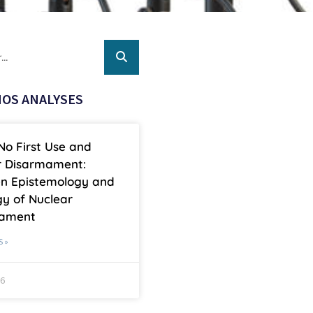
OS ANALYSES
No First Use and
r Disarmament:
n Epistemology and
y of Nuclear
mament
S »
26