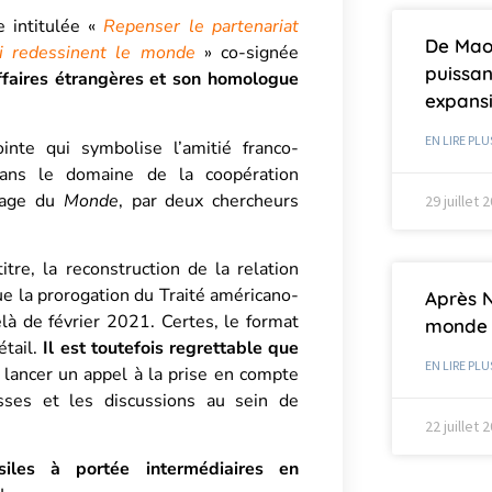
intitulée «
Repenser le partenariat
De Mao 
ui redessinent le monde
» co-signée
puissan
Affaires étrangères et son homologue
expans
EN LIRE PLU
inte qui symbolise l’amitié franco-
ans le domaine de la coopération
 page du
Monde
,
par deux chercheurs
29 juillet 
tre, la reconstruction de la relation
ue la prorogation du Traité américano-
Après 
 de février 2021. Certes, le format
monde 
étail.
Il est toutefois regrettable que
EN LIRE PLU
r lancer un appel à la prise en compte
sses et les discussions au sein de
22 juillet 
iles à portée intermédiaires en