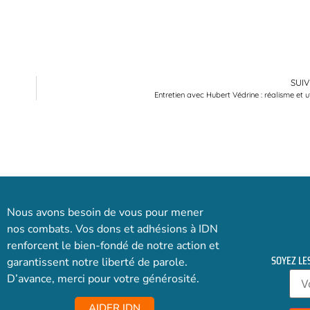
SUI
Entretien avec Hubert Védrine : réalisme et u
Nous avons besoin de vous pour mener
nos combats. Vos dons et adhésions à IDN
renforcent le bien-fondé de notre action et
SOYEZ LE
garantissent notre liberté de parole.
D’avance, merci pour votre générosité.
AIDER IDN