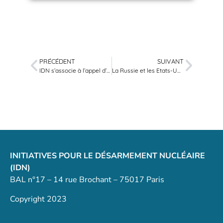
PRÉCÉDENT
SUIVANT
IDN s’associe à l’appel d’ELN pour la prolongation du New START
La Russie et les Etats-Unis sur la bonne voie pour trouver un accord nucléaire
INITIATIVES POUR LE DÉSARMEMENT NUCLÉAIRE
(IDN)
BAL n°17 – 14 rue Brochant – 75017 Paris
Copyright 2023