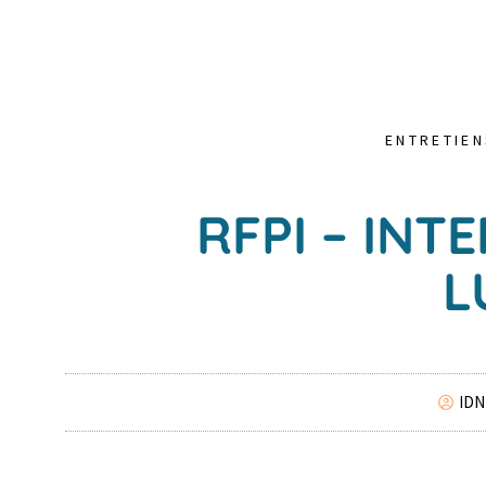
ENTRETIEN
RFPI – INT
L
IDN