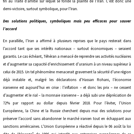
fin au Traité d’amitié sur lequel se fonde la plainte de l’Iran. C’est donc une
demi-victoire, surtout symbolique, pour l’Iran.
Des solutions politiques, symboliques mais peu efficaces pour sauver
l’accord
En parallèle, l’Iran a affirmé à plusieurs reprises que le pays resterait dans
l’accord tant que ses intérêts nationaux – surtout économiques – seraient
garantis. Le cas échéant, Téhéran a menacé de reprendre ses activités nucléaires
et d’augmenter sa capacité d’enrichissement d’uranium à un niveau supérieur à
celui de 2015. Un tel phénomène menacerait gravement la sécurité d’une région
déjà instable et, malgré les déclarations d’Hassan Rohani, l’économie
iranienne est aujourd’hui en crise : l’inflation – et donc les prix – ne cessent
d’augmenter et le rial – la monnaie iranienne – a déjà subi une dépréciation de
72% par rapport au dollar depuis février 2018. Pour l’éviter, l’Union
Européenne, la Chine et la Russie cherchent depuis mai des solutions pour
préserver l’accord sans abandonner le marché iranien tout en échappant aux
sanctions américaines. L’Union Européenne a réactivé depuis le 06 août la loi