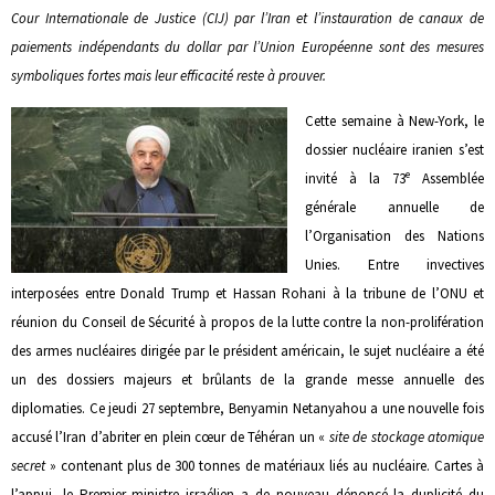
Cour Internationale de Justice (CIJ) par l’Iran et l’instauration de canaux de
paiements indépendants du dollar par l’Union Européenne sont des mesures
symboliques fortes mais leur efficacité reste à prouver.
Cette semaine à New-York, le
dossier nucléaire iranien s’est
e
invité à la 73
Assemblée
générale annuelle de
l’Organisation des Nations
Unies. Entre invectives
interposées entre Donald Trump et Hassan Rohani à la tribune de l’ONU et
réunion du Conseil de Sécurité à propos de la lutte contre la non-prolifération
des armes nucléaires dirigée par le président américain, le sujet nucléaire a été
un des dossiers majeurs et brûlants de la grande messe annuelle des
diplomaties. Ce jeudi 27 septembre, Benyamin Netanyahou a une nouvelle fois
accusé l’Iran d’abriter en plein cœur de Téhéran un «
site de stockage atomique
secret
» contenant plus de 300 tonnes de matériaux liés au nucléaire. Cartes à
l’appui, le Premier ministre israélien a de nouveau dénoncé la duplicité du