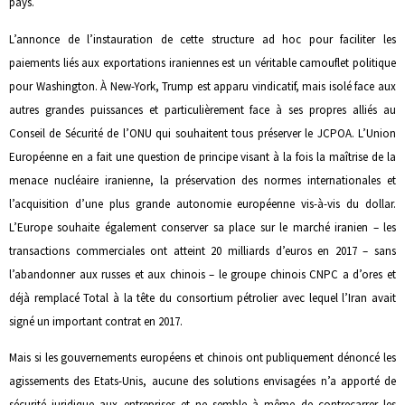
pays.
L’annonce de l’instauration de cette structure ad hoc pour faciliter les
paiements liés aux exportations iraniennes est un véritable camouflet politique
pour Washington. À New-York, Trump est apparu vindicatif, mais isolé face aux
autres grandes puissances et particulièrement face à ses propres alliés au
Conseil de Sécurité de l’ONU qui souhaitent tous préserver le JCPOA. L’Union
Européenne en a fait une question de principe visant à la fois la maîtrise de la
menace nucléaire iranienne, la préservation des normes internationales et
l’acquisition d’une plus grande autonomie européenne vis-à-vis du dollar.
L’Europe souhaite également conserver sa place sur le marché iranien – les
transactions commerciales ont atteint 20 milliards d’euros en 2017 – sans
l’abandonner aux russes et aux chinois – le groupe chinois CNPC a d’ores et
déjà remplacé Total à la tête du consortium pétrolier avec lequel l’Iran avait
signé un important contrat en 2017.
Mais si les gouvernements européens et chinois ont publiquement dénoncé les
agissements des Etats-Unis, aucune des solutions envisagées n’a apporté de
sécurité juridique aux entreprises et ne semble à même de contrecarrer les