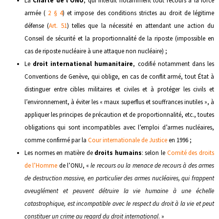
La
Charte de l’ONU
, qui interdit notamment tout recours à la force
armée (
2 § 4
) et impose des conditions strictes au droit de légitime
défense (
Art. 51
) telles que la nécessité en attendant une action du
Conseil de sécurité et la proportionnalité de la riposte (impossible en
cas de riposte nucléaire à une attaque non nucléaire) ;
Le
droit international humanitaire
, codifié notamment dans les
Conventions de Genève, qui oblige, en cas de conflit armé, tout État à
distinguer entre cibles militaires et civiles et à protéger les civils et
l’environnement, à éviter les « maux superflus et souffrances inutiles », à
appliquer les principes de précaution et de proportionnalité, etc., toutes
obligations qui sont incompatibles avec l’emploi d’armes nucléaires,
comme confirmé par la
Cour internationale de Justice
en 1996 ;
Les normes en matière de
droits humains
: selon le
Comité des droits
de l’Homme
de l’ONU, «
le recours ou la menace de recours à des armes
de destruction massive, en particulier des armes nucléaires, qui frappent
aveuglément et peuvent détruire la vie humaine à une échelle
catastrophique, est incompatible avec le respect du droit à la vie et peut
constituer un crime au regard du droit international
. »