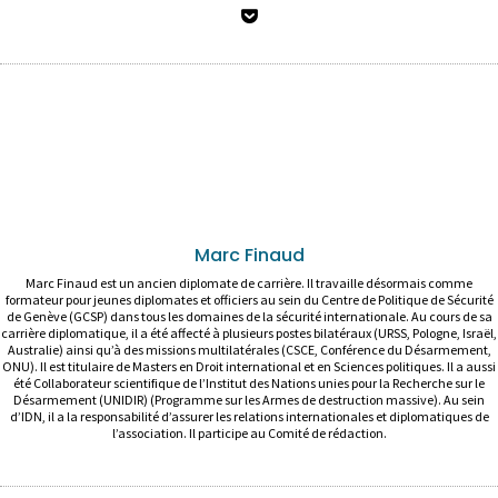
Marc Finaud
Marc Finaud est un ancien diplomate de carrière. Il travaille désormais comme
formateur pour jeunes diplomates et officiers au sein du Centre de Politique de Sécurité
de Genève (GCSP) dans tous les domaines de la sécurité internationale. Au cours de sa
carrière diplomatique, il a été affecté à plusieurs postes bilatéraux (URSS, Pologne, Israël,
Australie) ainsi qu’à des missions multilatérales (CSCE, Conférence du Désarmement,
ONU). Il est titulaire de Masters en Droit international et en Sciences politiques. Il a aussi
été Collaborateur scientifique de l’Institut des Nations unies pour la Recherche sur le
Désarmement (UNIDIR) (Programme sur les Armes de destruction massive). Au sein
d’IDN, il a la responsabilité d’assurer les relations internationales et diplomatiques de
l’association. Il participe au Comité de rédaction.