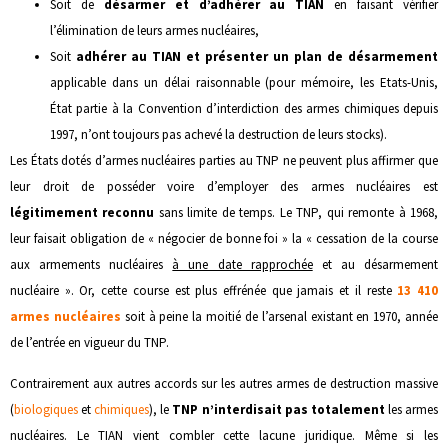
Soit de
désarmer et d’adhérer au TIAN
en faisant vérifier
l’élimination de leurs armes nucléaires,
Soit
adhérer au TIAN et présenter un plan de désarmement
applicable dans un délai raisonnable (pour mémoire, les Etats-Unis,
État partie à la Convention d’interdiction des armes chimiques depuis
1997, n’ont toujours pas achevé la destruction de leurs stocks).
Les États dotés d’armes nucléaires parties au TNP ne peuvent plus affirmer que
leur droit de posséder voire d’employer des armes nucléaires est
légitimement reconnu
sans limite de temps. Le TNP, qui remonte à 1968,
leur faisait obligation de « négocier de bonne foi » la « cessation de la course
aux armements nucléaires
à une date rapprochée
et au désarmement
nucléaire ». Or, cette course est plus effrénée que jamais et il reste
13 410
armes nucléaires
soit à peine la moitié de l’arsenal existant en 1970, année
de l’entrée en vigueur du TNP.
Contrairement aux autres accords sur les autres armes de destruction massive
(
biologiques
et
chimiques
), le
TNP n’interdisait pas totalement
les armes
nucléaires. Le TIAN vient combler cette lacune juridique. Même si les