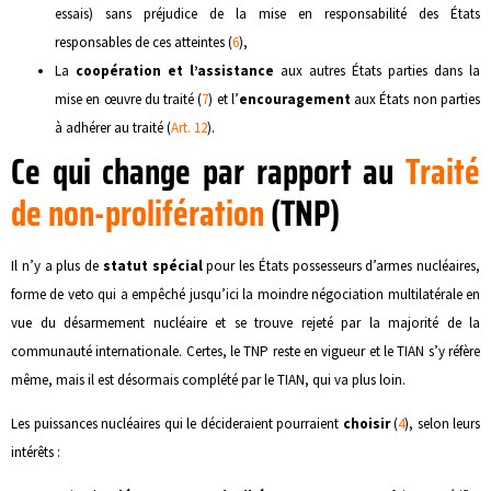
essais) sans préjudice de la mise en responsabilité des États
responsables de ces atteintes (
6
),
La
coopération et l’assistance
aux autres États parties dans la
mise en œuvre du traité (
7
) et l’
encouragement
aux États non parties
à adhérer au traité (
Art. 12
).
Ce qui change par rapport au
Traité
de non-prolifération
(TNP)
Il n’y a plus de
statut spécial
pour les États possesseurs d’armes nucléaires,
forme de veto qui a empêché jusqu’ici la moindre négociation multilatérale en
vue du désarmement nucléaire et se trouve rejeté par la majorité de la
communauté internationale. Certes, le TNP reste en vigueur et le TIAN s’y réfère
même, mais il est désormais complété par le TIAN, qui va plus loin.
Les puissances nucléaires qui le décideraient pourraient
choisir
(
4
), selon leurs
intérêts :