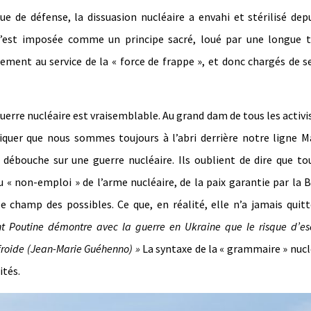
e de défense, la dissuasion nucléaire a envahi et stérilisé dep
 s’est imposée comme un principe sacré, loué par une longue t
ment au service de la « force de frappe », et donc chargés de se
guerre nucléaire est vraisemblable. Au grand dam de tous les activi
iquer que nous sommes toujours à l’abri derrière notre ligne M
t débouche sur une guerre nucléaire. Ils oublient de dire que to
du « non-emploi » de l’arme nucléaire, de la paix garantie par la
le champ des possibles. Ce que, en réalité, elle n’a jamais quit
ent Poutine démontre avec la guerre en Ukraine que le risque d’e
 froide (Jean-Marie Guéhenno) »
La syntaxe de la « grammaire » nucl
ités.