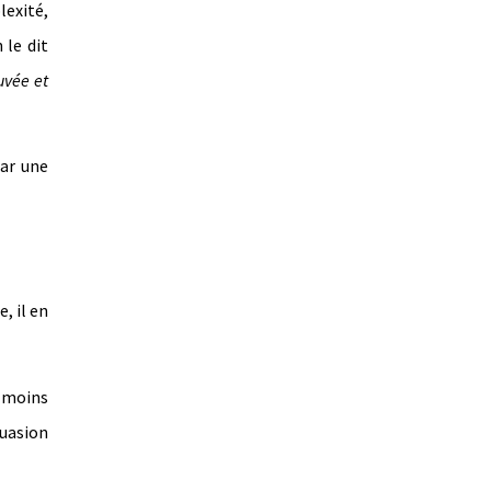
lexité,
 le dit
uvée et
par une
, il en
u moins
suasion