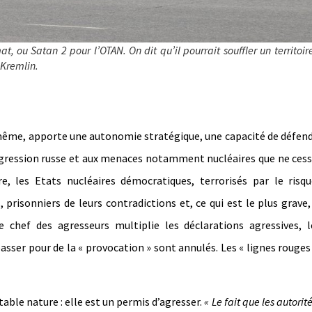
, ou Satan 2 pour l’OTAN. On dit qu’il pourrait souffler un territoir
 Kremlin.
 même, apporte une autonomie stratégique, une capacité de défen
l’agression russe et aux menaces notamment nucléaires que ne ces
re, les Etats nucléaires démocratiques, terrorisés par le risq
 prisonniers de leurs contradictions et, ce qui est le plus grave,
 chef des agresseurs multiplie les déclarations agressives, 
passer pour de la « provocation » sont annulés. Les « lignes rouges
table nature : elle est un permis d’agresser.
« Le fait que les autorit