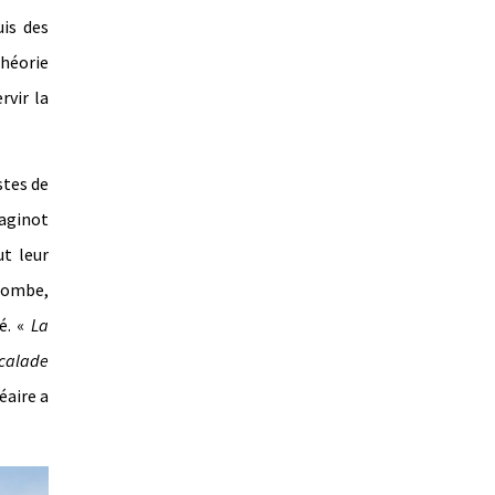
uis des
héorie
rvir la
stes de
aginot
ut leur
 Bombe,
té. «
La
scalade
éaire a