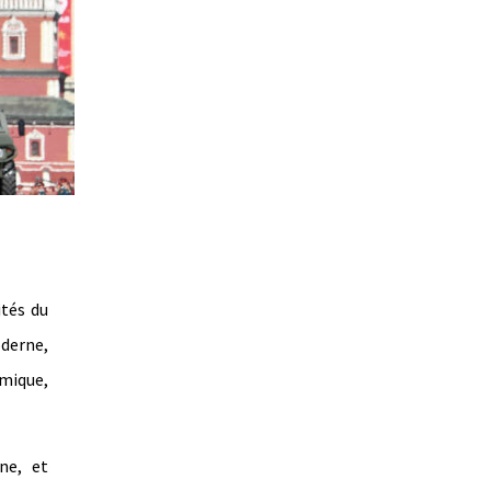
ités du
oderne,
omique,
ne, et