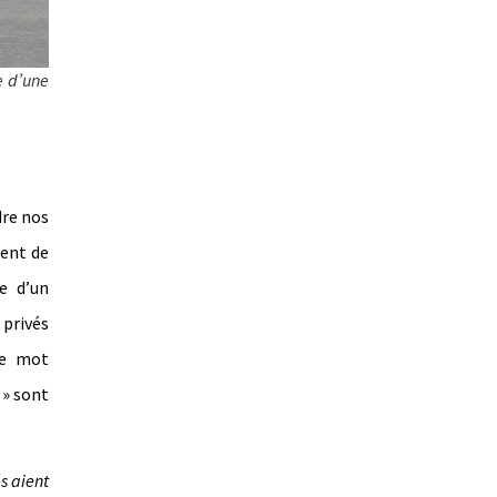
e d’une
dre nos
sent de
ue d’un
 privés
le mot
 » sont
és aient