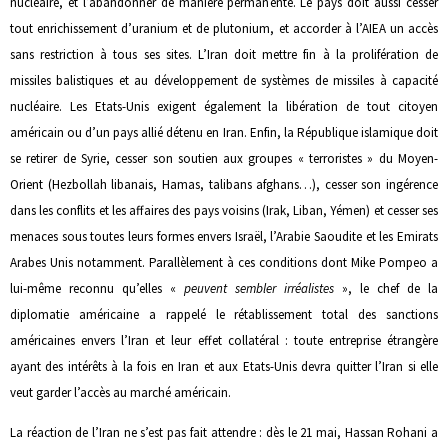
nucléaire, et l’abandonner de manière permanente. Le pays doit aussi cesser
tout enrichissement d’uranium et de plutonium, et accorder à l’AIEA un accès
sans restriction à tous ses sites. L’Iran doit mettre fin à la prolifération de
missiles balistiques et au développement de systèmes de missiles à capacité
nucléaire. Les Etats-Unis exigent également la libération de tout citoyen
américain ou d’un pays allié détenu en Iran. Enfin, la République islamique doit
se retirer de Syrie, cesser son soutien aux groupes « terroristes » du Moyen-
Orient (Hezbollah libanais, Hamas, talibans afghans…), cesser son ingérence
dans les conflits et les affaires des pays voisins (Irak, Liban, Yémen) et cesser ses
menaces sous toutes leurs formes envers Israël, l’Arabie Saoudite et les Emirats
Arabes Unis notamment. Parallèlement à ces conditions dont Mike Pompeo a
lui-même reconnu qu’elles «
peuvent sembler irréalistes
», le chef de la
diplomatie américaine a rappelé le rétablissement total des sanctions
américaines envers l’Iran et leur effet collatéral : toute entreprise étrangère
ayant des intérêts à la fois en Iran et aux Etats-Unis devra quitter l’Iran si elle
veut garder l’accès au marché américain.
La réaction de l’Iran ne s’est pas fait attendre : dès le 21 mai, Hassan Rohani a