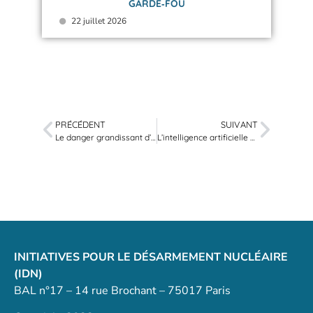
GARDE‑FOU
22 juillet 2026
PRÉCÉDENT
SUIVANT
Le danger grandissant d’une nouvelle course aux armes nucléaires
L’intelligence artificielle pour détecter les armes nucléaires cachées
INITIATIVES POUR LE DÉSARMEMENT NUCLÉAIRE
(IDN)
BAL n°17 – 14 rue Brochant – 75017 Paris