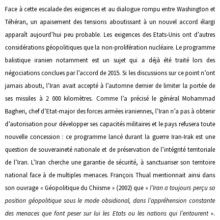
Face à cette escalade des exigences et au dialogue rompu entre Washington et
Téhéran, un apaisement des tensions aboutissant à un nouvel accord élargi
apparaît aujourd’hui peu probable. Les exigences des Etats-Unis ont d’autres
considérations géopolitiques que la non-prolifération nucléaire. Le programme
balistique iranien notamment est un sujet qui a déjà été traité lors des
négociations conclues par l’accord de 2015. Si les discussions sur ce point n’ont
jamais abouti, l’Iran avait accepté à l’automne dernier de limiter la portée de
ses missiles à 2 000 kilomètres. Comme l’a précisé le général Mohammad
Bagheri, chef d’Etat-major des forces armées iraniennes, l’Iran n’a pas à obtenir
d’autorisation pour développer ses capacités militaires et le pays refusera toute
nouvelle concession : ce programme lancé durant la guerre Iran-Irak est une
question de souveraineté nationale et de préservation de l’intégrité territoriale
de l’Iran. L’Iran cherche une garantie de sécurité, à sanctuariser son territoire
national face à de multiples menaces. François Thual mentionnait ainsi dans
son ouvrage « Géopolitique du Chiisme » (2002) que «
l’Iran a toujours perçu sa
position géopolitique sous le mode obsidional, dans l’appréhension constante
des menaces que font peser sur lui les Etats ou les nations qui l’entourent
».