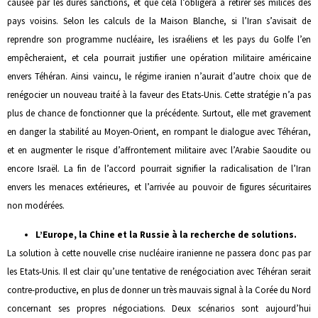
causée par les dures sanctions, et que cela l’obligera à retirer ses milices des
pays voisins. Selon les calculs de la Maison Blanche, si l’Iran s’avisait de
reprendre son programme nucléaire, les israéliens et les pays du Golfe l’en
empêcheraient, et cela pourrait justifier une opération militaire américaine
envers Téhéran. Ainsi vaincu, le régime iranien n’aurait d’autre choix que de
renégocier un nouveau traité à la faveur des Etats-Unis. Cette stratégie n’a pas
plus de chance de fonctionner que la précédente. Surtout, elle met gravement
en danger la stabilité au Moyen-Orient, en rompant le dialogue avec Téhéran,
et en augmenter le risque d’affrontement militaire avec l’Arabie Saoudite ou
encore Israël. La fin de l’accord pourrait signifier la radicalisation de l’Iran
envers les menaces extérieures, et l’arrivée au pouvoir de figures sécuritaires
non modérées.
L’Europe, la Chine et la Russie à la recherche de solutions.
La solution à cette nouvelle crise nucléaire iranienne ne passera donc pas par
les Etats-Unis. Il est clair qu’une tentative de renégociation avec Téhéran serait
contre-productive, en plus de donner un très mauvais signal à la Corée du Nord
concernant ses propres négociations. Deux scénarios sont aujourd’hui