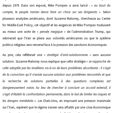
depuis 1979. Dans son exposé, Mike Pompeo a ainsi lancé : «
au bout du
compte, le peuple iranien devra faire un choix sur ses dirigeants
». Selon
plusieurs analystes américains, dont Suzanne Maloney, chercheuse au Center
for Middle-East Policy, cet objectif et les exigences de Mike Pompeo traduisent
au mieux une sorte de «
pensée magique
» de l’administration Trump, qui
estimerait que l’Iran se pliera aux volontés américaines ou que le système
politico-religieux sera renversé face à la pression des sanctions économiques.
Au pire, cela reflèterait une «
stratégie d’anti-solutionnisme
» sans aucune
solution. Suzanne Maloney nous explique que cette stratégie «
se rapproche de
celle adoptée par les Israéliens vis-à-vis de leurs problèmes sécuritaires : il s’agit
de la conviction qu’il n’existe aucune solution aux problèmes rencontrés et que
la recherche de solutions partielles à des questions complexes est
dangereusement naïve. Au lieu de chercher à conclure un accord extensif, il
s’agit d’établir la confrontation permanente, dans le but de limiter les risques et
les dangers immédiats
». Les Etats-Unis, en imposant une pression maximale
sur l’Iran, espèrent que le régime iranien sera affaibli par une crise économique