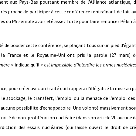
ment aux Pays-Bas pourtant membre de l’Alliance atlantique, d
rès proche de participer à cette conférence (entraînant de fait av
res du P5 semble avoir été assez forte pour faire renoncer Pékin à
é de bouder cette conférence, se plaçant tous sur un pied d’égali
e, la France et le Royaume-Uni ont pris la parole (27 mars) de
 mère
» indiqua qu’il «
est impossible d’interdire les armes nucléaires,
, pour créer avec un traité qui frappera d’illégalité la mise au po
, le stockage, le transfert, l’emploi ou la menace de l’emploi de
ans aucune possibilité d’échappatoire. Une volonté massivement so
Traité de non-prolifération nucléaire (dans son article VI, aucune d
diction des essais nucléaires (qui laisse ouvert le droit de cr