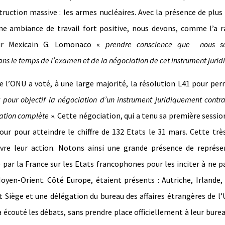
ruction massive : les armes nucléaires. Avec la présence de plus
ne ambiance de travail fort positive, nous devons, comme l’a 
ur Mexicain G. Lomonaco «
p
rendre conscience que
nous s
ns le temps de l’examen et de la négociation de cet instrument juri
 l’ONU a voté, à une large majorité, la résolution L41 pour pe
pour objectif la négociation d’un instrument juridiquement contr
ination complète
». Cette négociation, qui a tenu sa première sessio
our pour atteindre le chiffre de 132 Etats le 31 mars. Cette trè
vre leur action. Notons ainsi une grande présence de représe
 par la France sur les Etats francophones pour les inciter à ne p
oyen-Orient. Côté Europe, étaient présents : Autriche, Irlande,
nt Siège et une délégation du bureau des affaires étrangères de l’
a écouté les débats, sans prendre place officiellement à leur bur