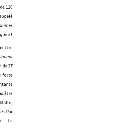
 de 120
rappelé
ommes
dique
» !
rmettre
aignant
n du 27
s forte
ntants
as être
 Malte,
UE. Par
eau… Le