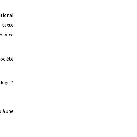
tional
e texte
n. À ce
ociété
mbigu ?
u à une