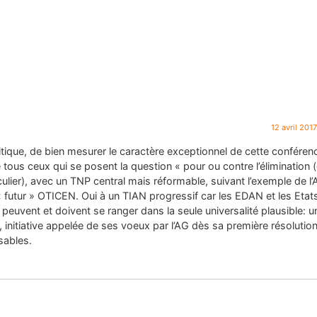
12 avril 201
itique, de bien mesurer le caractère exceptionnel de cette conféren
de tous ceux qui se posent la question « pour ou contre l’élimination 
lier), avec un TNP central mais réformable, suivant l’exemple de l’
 futur » OTICEN. Oui à un TIAN progressif car les EDAN et les Etat
 peuvent et doivent se ranger dans la seule universalité plausible: u
nitiative appelée de ses voeux par l’AG dès sa première résolutio
sables.