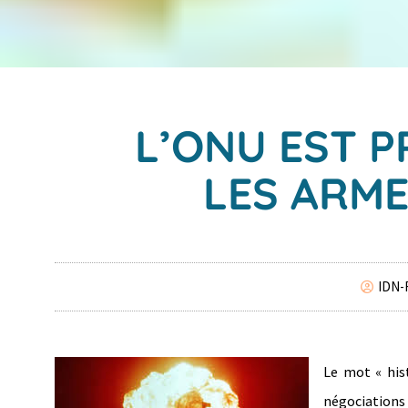
L’ONU EST P
LES ARME
IDN-
Le mot « his
négociations 