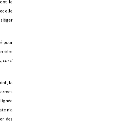
ont le
ec elle
 siéger
té pour
rrière
 car il
int, la
s armes
ulignée
ate n’a
éer des