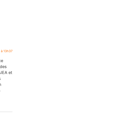
7 à 13h37
ce
(des
AIEA et
s
n
n