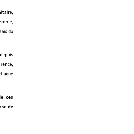
itaire,
ilemme,
sais du
 depuis
érence,
 chaque
de ces
nse de