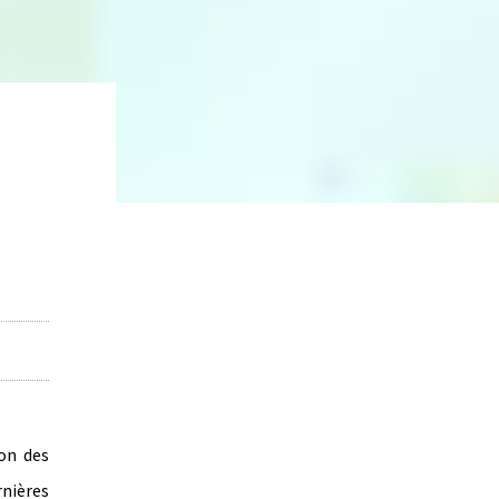
on des
rnières