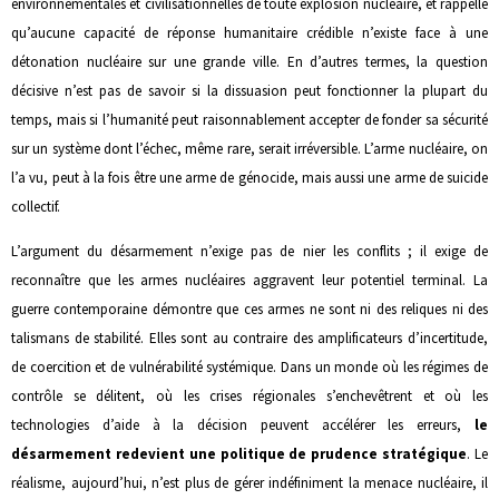
environnementales et civilisationnelles de toute explosion nucléaire, et rappelle
qu’aucune capacité de réponse humanitaire crédible n’existe face à une
détonation nucléaire sur une grande ville. En d’autres termes, la question
décisive n’est pas de savoir si la dissuasion peut fonctionner la plupart du
temps, mais si l’humanité peut raisonnablement accepter de fonder sa sécurité
sur un système dont l’échec, même rare, serait irréversible. L’arme nucléaire, on
l’a vu, peut à la fois être une arme de génocide, mais aussi une arme de suicide
collectif.
L’argument du désarmement n’exige pas de nier les conflits ; il exige de
reconnaître que les armes nucléaires aggravent leur potentiel terminal. La
guerre contemporaine démontre que ces armes ne sont ni des reliques ni des
talismans de stabilité. Elles sont au contraire des amplificateurs d’incertitude,
de coercition et de vulnérabilité systémique. Dans un monde où les régimes de
contrôle se délitent, où les crises régionales s’enchevêtrent et où les
technologies d’aide à la décision peuvent accélérer les erreurs,
le
désarmement redevient une politique de prudence stratégique
. Le
réalisme, aujourd’hui, n’est plus de gérer indéfiniment la menace nucléaire, il