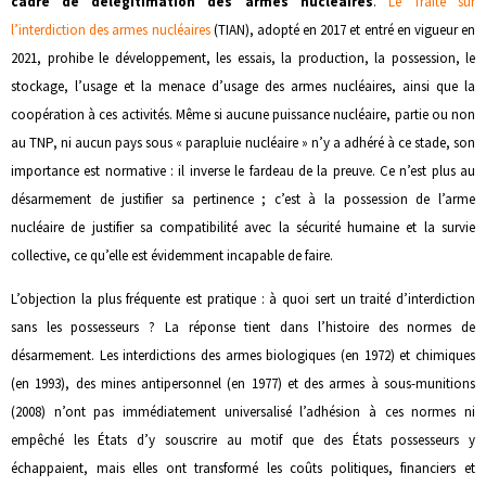
cadre de délégitimation des armes nucléaires
.
Le Traité sur
l’interdiction des armes nucléaires
(TIAN), adopté en 2017 et entré en vigueur en
2021, prohibe le développement, les essais, la production, la possession, le
stockage, l’usage et la menace d’usage des armes nucléaires, ainsi que la
coopération à ces activités. Même si aucune puissance nucléaire, partie ou non
au TNP, ni aucun pays sous « parapluie nucléaire » n’y a adhéré à ce stade, son
importance est normative : il inverse le fardeau de la preuve. Ce n’est plus au
désarmement de justifier sa pertinence ; c’est à la possession de l’arme
nucléaire de justifier sa compatibilité avec la sécurité humaine et la survie
collective, ce qu’elle est évidemment incapable de faire.
L’objection la plus fréquente est pratique : à quoi sert un traité d’interdiction
sans les possesseurs ? La réponse tient dans l’histoire des normes de
désarmement. Les interdictions des armes biologiques (en 1972) et chimiques
(en 1993), des mines antipersonnel (en 1977) et des armes à sous-munitions
(2008) n’ont pas immédiatement universalisé l’adhésion à ces normes ni
empêché les États d’y souscrire au motif que des États possesseurs y
échappaient, mais elles ont transformé les coûts politiques, financiers et