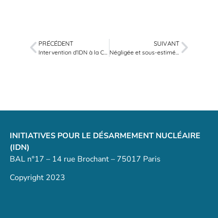
PRÉCÉDENT
SUIVANT
Intervention d’IDN à la CGT : paix et désarmement au cœur des échanges
Négligée et sous-estimée : comment la Corée du Nord est devenue une menace pour la sécurité de l’Europe
INITIATIVES POUR LE DÉSARMEMENT NUCLÉAIRE
(IDN)
BAL n°17 – 14 rue Brochant – 75017 Paris
Copyright 2023