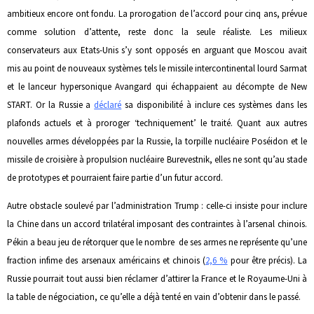
ambitieux encore ont fondu. La prorogation de l’accord pour cinq ans, prévue
comme solution d’attente, reste donc la seule réaliste. Les milieux
conservateurs aux Etats-Unis s’y sont opposés en arguant que Moscou avait
mis au point de nouveaux systèmes tels le missile intercontinental lourd Sarmat
et le lanceur hypersonique Avangard qui échappaient au décompte de New
START. Or la Russie a
déclaré
sa disponibilité à inclure ces systèmes dans les
plafonds actuels et à proroger ‘techniquement’ le traité. Quant aux autres
nouvelles armes développées par la Russie, la torpille nucléaire Poséidon et le
missile de croisière à propulsion nucléaire Burevestnik, elles ne sont qu’au stade
de prototypes et pourraient faire partie d’un futur accord.
Autre obstacle soulevé par l’administration Trump : celle-ci insiste pour inclure
la Chine dans un accord trilatéral imposant des contraintes à l’arsenal chinois.
Pékin a beau jeu de rétorquer que le nombre de ses armes ne représente qu’une
fraction infime des arsenaux américains et chinois (
2,6 %
pour être précis). La
Russie pourrait tout aussi bien réclamer d’attirer la France et le Royaume-Uni à
la table de négociation, ce qu’elle a déjà tenté en vain d’obtenir dans le passé.