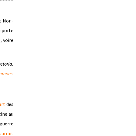
de Non-
importe
, voire
etoria.
ommons
.
art
des
gine au
 guerre
ourrait