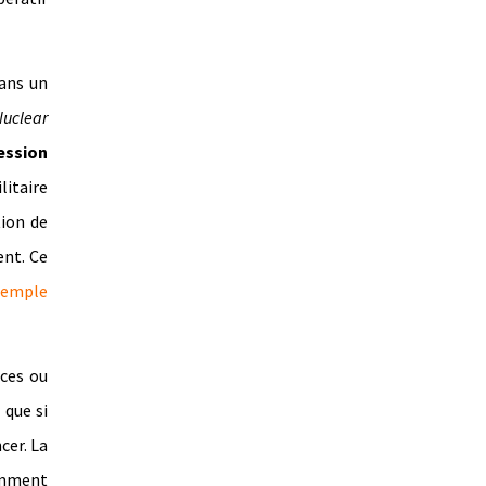
dans un
Nuclear
ession
litaire
tion de
ent. Ce
xemple
nces ou
 que si
cer. La
amment