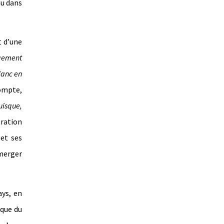
au dans
t d’une
gement
blanc en
ompte,
uisque,
tration
 et ses
émerger
ays, en
ique du