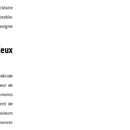
cléaire
eable.
nseigne
jeux
 décide
peur de
anmoins
ent de
usieurs
enoncer