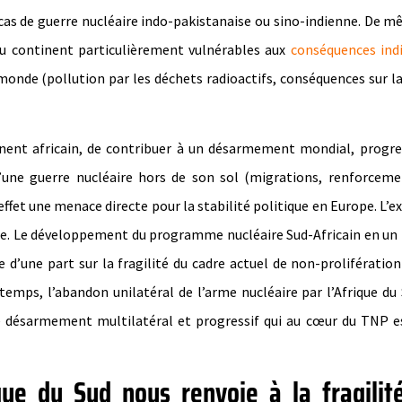
cas de guerre nucléaire indo-pakistanaise ou sino-indienne. De m
 du continent particulièrement vulnérables aux
conséquences ind
monde (pollution par les déchets radioactifs, conséquences sur l
ntinent africain, de contribuer à un désarmement mondial, progre
d’une guerre nucléaire hors de son sol (migrations, renforcem
ffet une menace directe pour la stabilité politique en Europe. L’
tre. Le développement du programme nucléaire Sud-Africain en u
 d’une part sur la fragilité du cadre actuel de non-prolifération
emps, l’abandon unilatéral de l’arme nucléaire par l’Afrique du
e désarmement multilatéral et progressif qui au cœur du TNP e
ue du Sud nous renvoie à la fragilit