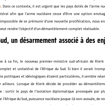
n
. Dans ce contexte, il est urgent que les pays dotés de l’arme nu
éral afin que l’arme nucléaire cesse d’être une option envisag
t impossible de se prémunir d’une nouvelle prolifération, nous e
, peut rendre l’objectif d’un démantèlement complet réalisable.
Sud, un désarmement associé à des en
e à sa fin, le nouveau premier-ministre sud-africain de Klerk
let et unilatéral de l’Afrique du Sud. Si bien il serait trom
ions politiques et idéologiques étaient particulières, il semble né
r ailleurs. Lorsque de Klerk décide de procéder au démantèlem
ire : sortir le pays de l’isolation diplomatique provoquée par pl
 l’Afrique du Sud, puissance nucléaire jusque-là non-avouée, de r