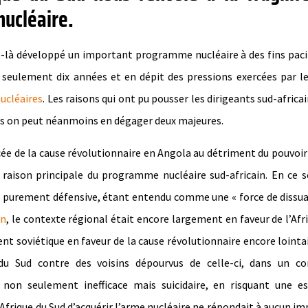
nucléaire.
sque-là développé un important programme nucléaire à des fins paci
 seulement dix années et en dépit des pressions exercées par l
ucléaires
. Les raisons qui ont pu pousser les dirigeants sud-africai
ais on peut néanmoins en dégager deux majeures.
ncée de la cause révolutionnaire en Angola au détriment du pouvoir
aison principale du programme nucléaire sud-africain. En ce s
 purement défensive, étant entendu comme une « force de dissua
an
, le contexte régional était encore largement en faveur de l’Afr
nt soviétique en faveur de la cause révolutionnaire encore lointa
ue du Sud contre des voisins dépourvus de celle-ci, dans un co
 non seulement inefficace mais suicidaire, en risquant une es
’Afrique du Sud d’acquérir l’arme nucléaire ne répondait à aucun im