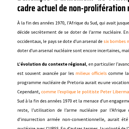
cadre actuel de non-prolifération 
À la fin des années 1970, l’Afrique du Sud, qui avait ju
décide secrètement de se doter de l’arme nucléaire. En
occidentaux, le pays se dote d’un arsenal de
six bombes n
doter d’un arsenal nucléaire sont encore incertaines, m
L’évolution du contexte régional
, en particulier l’ava
est souvent avancée par les
milieux officiels
comme la r
programme nucléaire de Pretoria aurait eu une vocation
Cependant,
comme l’explique le politiste Peter Liberm
Sud à la fin des années 1970 et la menace d’un engageme
reste, l’utilisation de l’arme nucléaire par l’Afriq
d’insurrection armée non-conventionnelle, aurait été
nucléaire avec l’URSS. En d’autres termes, la volonté de l