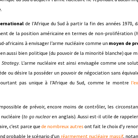
.
ternational
de l’Afrique du Sud à partir la fin des années 1970, 
nt de la position américaine en termes de non-prolifération (
sud-africains à envisager l’arme nucléaire comme un
moyen de pr
en aussi bien politique (du pouvoir de la minorité blanche) que mi
 Strategy
. L’arme nucléaire est ainsi envisagée comme une solu
ssède ou désire la posséder un pouvoir de négociation sans équival
pourtant pas unique à l’Afrique du Sud, comme le montre
l’e
 impossible de prévoir, encore moins de contrôler, les circonsta
 nucléaire (
to go nuclear
en anglais). Aussi est-il utile de rappeler
ire, c’est parce que
de nombreux autres
ont fait le choix d’y renon
nd probable le scénario d’un
réarmement nucléaire massif
, not