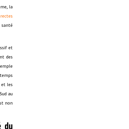
ême, la
irectes
a santé
ssif et
ent des
exemple
n temps
 et les
 Sud au
st non
é du