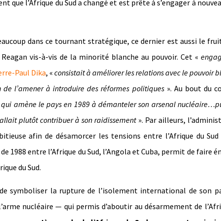
nt que l’Afrique du Sud a changé et est prête à s’engager à nouve
aucoup dans ce tournant stratégique, ce dernier est aussi le frui
Reagan vis-à-vis de la minorité blanche au pouvoir. Cet «
enga
erre-Paul Dika
, «
consistait à améliorer les relations avec le pouvoir 
in de l’amener à introduire des réformes politiques
». Au bout du c
«
qui amène le pays en 1989 à démanteler son arsenal nucléaire…p
 allait plutôt contribuer à son raidissement
». Par ailleurs, l’adminis
itieuse afin de désamorcer les tensions entre l’Afrique du Sud
» de 1988 entre l’Afrique du Sud, l’Angola et Cuba, permit de faire 
rique du Sud.
de symboliser la rupture de l’isolement international de son p
l’arme nucléaire — qui permis d’aboutir au désarmement de l’Afr