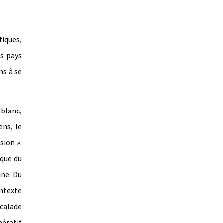
fiques,
es pays
ns à se
 blanc,
ens, le
sion ».
ique du
ine. Du
ntexte
calade
pératif